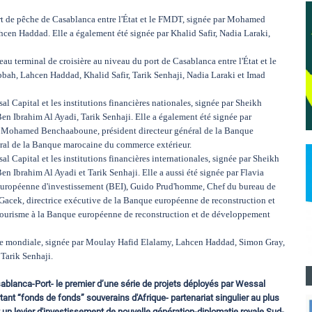
ort de pêche de Casablanca entre l'État et le FMDT, signée par Mohamed
n Haddad. Elle a également été signée par Khalid Safir, Nadia Laraki,
au terminal de croisière au niveau du port de Casablanca entre l'État et le
, Lahcen Haddad, Khalid Safir, Tarik Senhaji, Nadia Laraki et Imad
l Capital et les institutions financières nationales, signée par Sheikh
 Ibrahim Al Ayadi, Tarik Senhaji. Elle a également été signée par
k, Mohamed Benchaaboune, président directeur général de la Banque
éral de la Banque marocaine du commerce extérieur.
l Capital et les institutions financières internationales, signée par Sheikh
 Ibrahim Al Ayadi et Tarik Senhaji. Elle a aussi été signée par Flavia
e européenne d'investissement (BEI), Guido Prud'homme, Chef du bureau de
Gacek, directrice exécutive de la Banque européenne de reconstruction et
tourisme à la Banque européenne de reconstruction et de développement
que mondiale, signée par Moulay Hafid Elalamy, Lahcen Haddad, Simon Gray,
Tarik Senhaji.
sablanca-Port- le premier d’une série de projets déployés par Wessal
rtant “fonds de fonds” souverains d'Afrique- partenariat singulier au plus
 un levier d'investissement de nouvelle génération-diplomatie royale Sud-