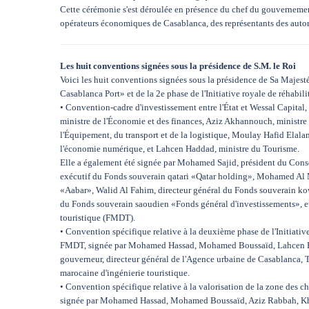
Cette cérémonie s'est déroulée en présence du chef du gouvernemen
opérateurs économiques de Casablanca, des représentants des autori
Les huit conventions signées sous la présidence de S.M. le Roi
Voici les huit conventions signées sous la présidence de Sa Maje
Casablanca Port» et de la 2e phase de l'Initiative royale de réhab
• Convention-cadre d'investissement entre l'État et Wessal Capita
ministre de l'Économie et des finances, Aziz Akhannouch, ministre 
l'Équipement, du transport et de la logistique, Moulay Hafid Elalam
l'économie numérique, et Lahcen Haddad, ministre du Tourisme.
Elle a également été signée par Mohamed Sajid, président du Cons
exécutif du Fonds souverain qatari «Qatar holding», Mohamed Al M
«Aabar», Walid Al Fahim, directeur général du Fonds souverain kow
du Fonds souverain saoudien «Fonds général d'investissements», e
touristique (FMDT).
• Convention spécifique relative à la deuxième phase de l'Initiative
FMDT, signée par Mohamed Hassad, Mohamed Boussaïd, Lahcen Ha
gouverneur, directeur général de l'Agence urbaine de Casablanca, Ta
marocaine d'ingénierie touristique.
• Convention spécifique relative à la valorisation de la zone des c
signée par Mohamed Hassad, Mohamed Boussaïd, Aziz Rabbah, Khalid