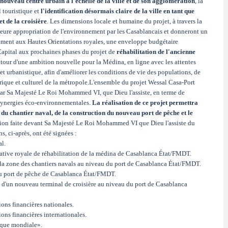
nouveau centre urbain à l'échelle de la ville et de son agglomération
, la
l touristique et
l'identification désormais claire de la ville en tant que
t de la croisière
. Les dimensions locale et humaine du projet, à travers la
lleure appropriation de l'environnement par les Casablancais et donneront un
ément aux Hautes Orientations royales, une enveloppe budgétaire
apital aux prochaines phases du projet de
réhabilitation de l'ancienne
 autour d'une ambition nouvelle pour la Médina, en ligne avec les attentes
et urbanistique, afin d'améliorer les conditions de vie des populations, de
storique et culturel de la métropole.L'ensemble du projet Wessal Casa-Port
 par Sa Majesté Le Roi Mohammed VI, que Dieu l'assiste, en terme de
 synergies éco-environnementales.
La réalisation de ce projet permettra
t du chantier naval, de la construction du nouveau port de pêche et le
tation faite devant Sa Majesté Le Roi Mohammed VI que Dieu l'assiste du
, ci-après, ont été signées :
al.
iative royale de réhabilitation de la médina de Casablanca État/FMDT.
e la zone des chantiers navals au niveau du port de Casablanca État/FMDT.
 du port de pêche de Casablanca État/FMDT.
 d'un nouveau terminal de croisière au niveau du port de Casablanca
ions financières nationales.
ions financières internationales.
nque mondiale».