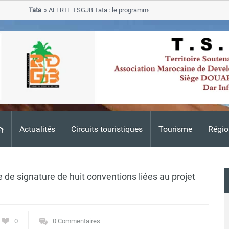
Tata
ALERTE TSGJB Tata : le programme de rehabilitation post-inondat
progresse dans les zones sinistrees
Actualités
Circuits touristiques
Tourisme
Régio
 de signature de huit conventions liées au projet
0
0 Commentaires