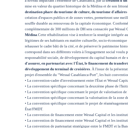
à niveau impactant l'ensemble de Casablanca, par la
création d'un 
mise en valeur du quartier historique de la Médina et de son littora
destination phare du tourisme de culture, du tourisme d'affaires e
création d'espaces publics et de zones vertes, permettront une mei
souffle durable au renouveau de la capitale économique. Conform
complémentaire de 300 millions de DH sera consacrée par Wessal C
Médina
.Cette réhabilitation vise à renforcer la stratégie intégrée
légitimes de ses habitants en matière culturelle, socio-économique 
rehausser le cadre bâti de la cité, et de préserver le patrimoine hi
correspond dans ses différents volets à l'engagement social voulu
responsabilité sociale, de développement du capital humain et de
d'assurer, en partenariat avec l'État, le financement du transfer
développement du terminal de croisières
. À l'issue de la présen
projet d'ensemble du “Wessal Casablanca-Port”, les huit conventions
• La convention-cadre d'investissement entre l'État et Wessal Capit
• La convention spécifique concernant la deuxième phase de l'Init
• La convention spécifique concernant le projet de valorisation d
• La convention spécifique concernant la valorisation de la zone
• La convention spécifique concernant le projet de réaménagement
État/FMDT.
• La convention de financement entre Wessal Capital et les institut
• La convention de financement entre Wessal Capital et les institut
• La convention de partenariat stratégique entre le FMDT et la Ba