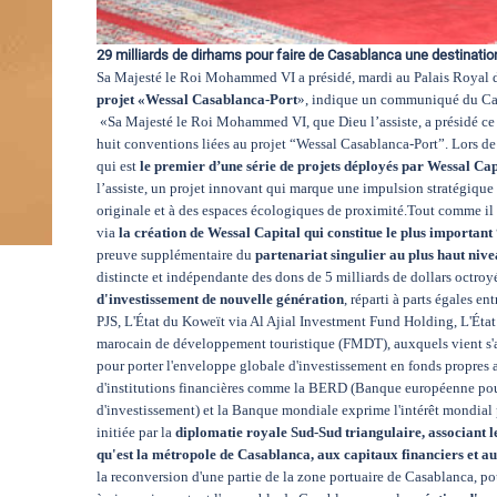
29 milliards de dirhams pour faire de Casablanca une destinati
Sa Majesté le Roi Mohammed VI a présidé, mardi au Palais Royal 
projet «Wessal Casablanca-Port
», indique un communiqué du Cabi
«Sa Majesté le Roi Mohammed VI, que Dieu l’assiste, a présidé ce 
huit conventions liées au projet “Wessal Casablanca-Port”. Lors de 
qui est
le premier d’une série de projets déployés par Wessal Cap
l’assiste, un projet innovant qui marque une impulsion stratégique e
originale et à des espaces écologiques de proximité.Tout comme il 
via
la création de Wessal Capital qui constitue le plus importan
preuve supplémentaire du
partenariat singulier au plus haut niv
distincte et indépendante des dons de 5 milliards de dollars oct
d'investissement de nouvelle génération
, réparti à parts égales en
PJS, L'État du Koweït via Al Ajial Investment Fund Holding, L'Ét
marocain de développement touristique (FMDT), auxquels vient s'a
pour porter l'enveloppe globale d'investissement en fonds propres a 
d'institutions financières comme la BERD (Banque européenne pou
d'investissement) et la Banque mondiale exprime l'intérêt mondial p
initiée par la
diplomatie royale Sud-Sud triangulaire, associant le
qu'est la métropole de Casablanca, aux capitaux financiers et au
la reconversion d'une partie de la zone portuaire de Casablanca, po