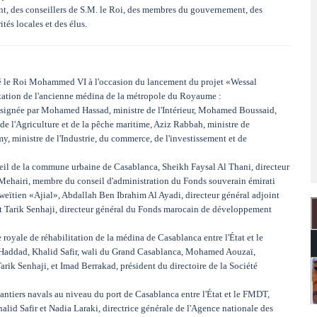
t, des conseillers de S.M. le Roi, des membres du gouvernement, des
tés locales et des élus.
sté le Roi Mohammed VI à l'occasion du lancement du projet «Wessal
ilitation de l'ancienne médina de la métropole du Royaume :
l, signée par Mohamed Hassad, ministre de l'Intérieur, Mohamed Boussaid,
de l'Agriculture et de la pêche maritime, Aziz Rabbah, ministre de
y, ministre de l'Industrie, du commerce, de l'investissement et de
eil de la commune urbaine de Casablanca, Sheikh Faysal Al Thani, directeur
ehairi, membre du conseil d'administration du Fonds souverain émirati
eïtien «Ajial», Abdallah Ben Ibrahim Al Ayadi, directeur général adjoint
t Tarik Senhaji, directeur général du Fonds marocain de développement
 royale de réhabilitation de la médina de Casablanca entre l'État et le
ddad, Khalid Safir, wali du Grand Casablanca, Mohamed Aouzaï,
rik Senhaji, et Imad Berrakad, président du directoire de la Société
hantiers navals au niveau du port de Casablanca entre l'État et le FMDT,
 Safir et Nadia Laraki, directrice générale de l'Agence nationale des