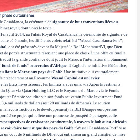
on phare du tourisme
de Casablanca, la cérémonie de
signature de huit conventions liées au
net royal, dont voici le texte :
1er avril 2014, au Palais Royal de Casablanca, la cérémonie de signature de
cette cérémonie, les différents volets relatifs à “Wessal Casablanca-Port”,
ital
, ont été présentés devant Sa Majesté le Roi MohammedVI, que Dieu
t de portée structurante réservant une place de choix à une offre culturelle
traduit la grande confiance dont jouit le Maroc à l'international, notamment
t “fonds de fonds” souverains d'Afrique
. Il s'agit d'une initiative fédératrice,
eau liant le Maroc aux pays du Golfe
. Une initiative qui est totalement
royés précédemment au Royaume.
Wessal Capital est un levier
tre les États investisseurs : les Émirats arabes unis, via Aabar Investments
at du Qatar via Qatar Holding LLC et le Royaume du Maroc via le Fonds
jouter l'Arabie saoudite via son fonds souverain Public Investment Fund
3,4 milliards de dollars (soit 29 milliards de dirhams). Le soutien
r la reconstruction et le développement), la BEI (Banque européenne
orté à ce projet qui reflète une promesse de prospérité partagée, celle
s perspectives de croissance continentale, à travers le hub ouest-africain
 savoir-faire touristique des pays du Golfe
.“Wessal Casablanca-Port” vise
ur un coût de 6 milliards de DH et qui entrainera un grand chantier de mise