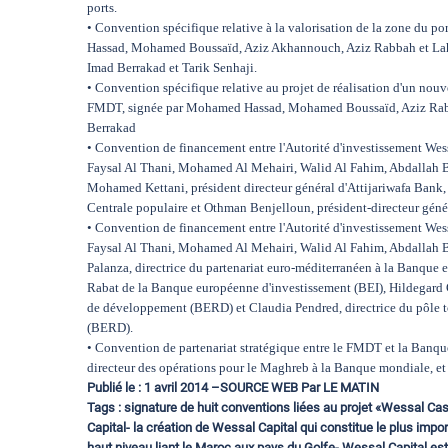
ports.
• Convention spécifique relative à la valorisation de la zone du p
Hassad, Mohamed Boussaïd, Aziz Akhannouch, Aziz Rabbah et Lahce
Imad Berrakad et Tarik Senhaji.
• Convention spécifique relative au projet de réalisation d'un nouve
FMDT, signée par Mohamed Hassad, Mohamed Boussaïd, Aziz Rabbah
Berrakad
• Convention de financement entre l'Autorité d'investissement Wessa
Faysal Al Thani, Mohamed Al Mehairi, Walid Al Fahim, Abdallah Ben
Mohamed Kettani, président directeur général d'Attijariwafa Ban
Centrale populaire et Othman Benjelloun, président-directeur gén
• Convention de financement entre l'Autorité d'investissement Wessa
Faysal Al Thani, Mohamed Al Mehairi, Walid Al Fahim, Abdallah Ben
Palanza, directrice du partenariat euro-méditerranéen à la Banqu
Rabat de la Banque européenne d'investissement (BEI), Hildegard 
de développement (BERD) et Claudia Pendred, directrice du pôle 
(BERD).
• Convention de partenariat stratégique entre le FMDT et la Ban
directeur des opérations pour le Maghreb à la Banque mondiale, et 
Publié le : 1 avril 2014 –SOURCE WEB Par LE MATIN
Tags : signature de huit conventions liées au projet «Wessal Ca
Capital- la création de Wessal Capital qui constitue le plus impo
haut niveau liant le Maroc aux pays du Golfe- Wessal Capital est