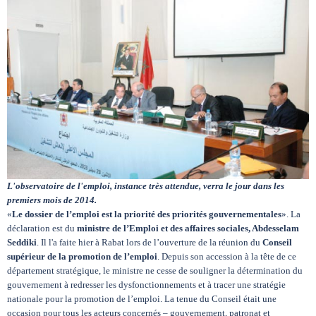
Circuits touristiques
Tourisme
Régions
Hotels
L'observatoire de l'emploi, instance très attendue, verra le jour dans les
premiers mois de 2014.
«
Le dossier de l’emploi est la priorité des priorités gouvernementales
». La
Evenements
déclaration est du
ministre de l’Emploi et des affaires sociales, Abdesselam
Seddiki
. Il l'a faite hier à Rabat lors de l’ouverture de la réunion du
Conseil
supérieur de la promotion de l’emploi
. Depuis son accession à la tête de ce
Contact
département stratégique, le ministre ne cesse de souligner la détermination du
gouvernement à redresser les dysfonctionnements et à tracer une stratégie
nationale pour la promotion de l’emploi. La tenue du Conseil était une
occasion pour tous les acteurs concernés – gouvernement, patronat et