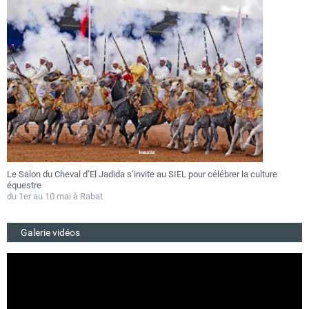
Le Salon du Cheval d’El Jadida s’invite au SIEL pour célébrer la culture
F
équestre
a
du 1er au 10 mai à Rabat
D
Galerie vidéos