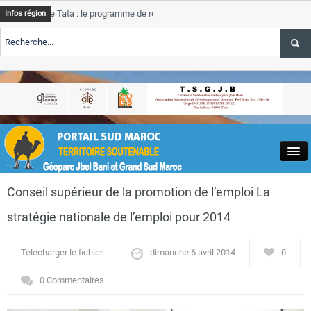
e Tata : le programme de rehabilitation post-inondations
Tata
Infos région
progres
RTE TSGJB Tourisme : l’ONMT renforce l’aerien a Dakhla et
Tata
service
RTE TSGJB Tourisme au Maroc : Transavia renforce les vols Paris-
Tata
depass
Close
Conseil supérieur de la promotion de l’emploi La
stratégie nationale de l’emploi pour 2014
Télécharger le fichier
dimanche 6 avril 2014
0
Actualités
0 Commentaires