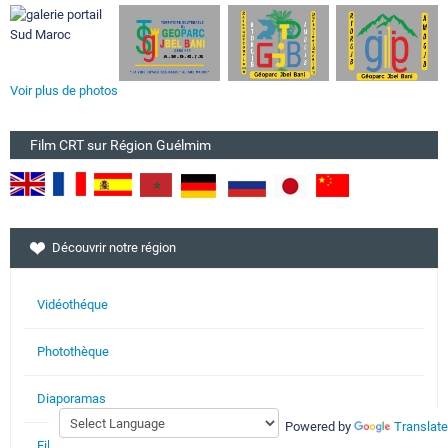
Voir plus de photos
Film CRT sur Région Guélmim
Découvrir notre région
Vidéothéque
Photothèque
Diaporamas
Powered by
Translate
Films Cinéma