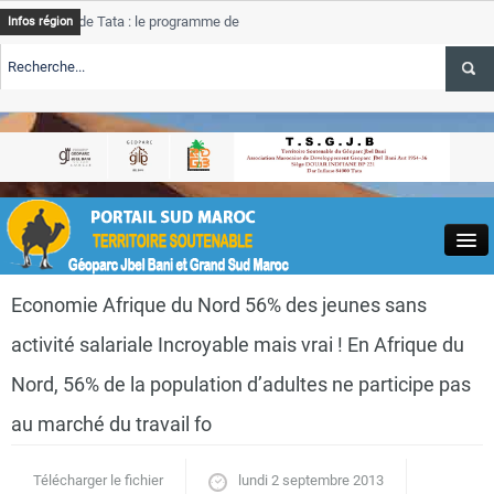
 de Tata : le programme de rehabilitation post-inondations
Tata
Infos région
progre
ERTE TSGJB Tourisme : l’ONMT renforce l’aerien a Dakhla et
Tata
servic
ERTE TSGJB Tourisme au Maroc : Transavia renforce les vols Paris-
Tata
la
depas
Close
Economie Afrique du Nord 56% des jeunes sans
activité salariale Incroyable mais vrai ! En Afrique du
Nord, 56% de la population d’adultes ne participe pas
au marché du travail fo
Actualités
Télécharger le fichier
lundi 2 septembre 2013