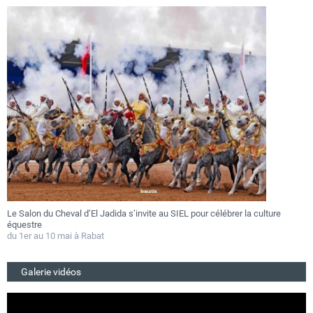
Le Salon du Cheval d’El Jadida s’invite au SIEL pour célébrer la culture
F
équestre
a
du 1er au 10 mai à Rabat
D
Galerie vidéos