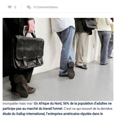
Circuits touristiques
0
0 Commentaires
Tourisme
Régions
Hotels
Evenements
Contact
Incroyable mais vrai !
En Afrique du Nord, 56% de la population d’adultes ne
participe pas au marché du travail formel
. C’est ce qui ressort de la dernière
étude du Gallup International, l’entreprise américaine réputée dans le