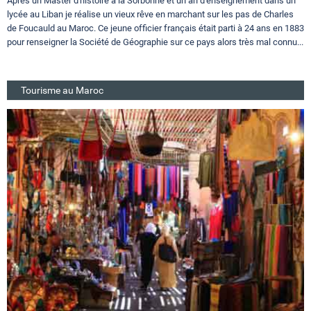
Après un Master d'histoire à la Sorbonne et un an d'enseignement dans un
lycée au Liban je réalise un vieux rêve en marchant sur les pas de Charles
de Foucauld au Maroc. Ce jeune officier français était parti à 24 ans en 1883
pour renseigner la Société de Géographie sur ce pays alors très mal connu...
Tourisme au Maroc