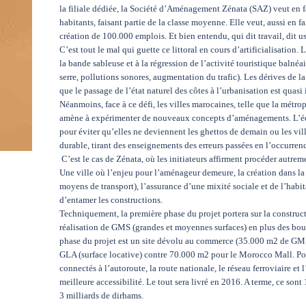
la filiale dédiée, la Société d’Aménagement Zénata (SAZ) veut en f
habitants, faisant partie de la classe moyenne. Elle veut, aussi en fa
création de 100.000 emplois. Et bien entendu, qui dit travail, dit us
C’est tout le mal qui guette ce littoral en cours d’artificialisation.
la bande sableuse et à la régression de l’activité touristique balnéai
serre, pollutions sonores, augmentation du trafic). Les dérives de l
que le passage de l’état naturel des côtes à l’urbanisation est quasi 
Néanmoins, face à ce défi, les villes marocaines, telle que la mé
amène à expérimenter de nouveaux concepts d’aménagements. L’édifi
pour éviter qu’elles ne deviennent les ghettos de demain ou les vil
durable, tirant des enseignements des erreurs passées en l’occurren
C’est le cas de Zénata, où les initiateurs affirment procéder autrem
Une ville où l’enjeu pour l’aménageur demeure, la création dans la 
moyens de transport), l’assurance d’une mixité sociale et de l’habit
d’entamer les constructions.
Techniquement, la première phase du projet portera sur la construc
réalisation de GMS (grandes et moyennes surfaces) en plus des bout
phase du projet est un site dévolu au commerce (35.000 m2 de GMS 
GLA (surface locative) contre 70.000 m2 pour le Morocco Mall. Pour 
connectés à l’autoroute, la route nationale, le réseau ferroviaire e
meilleure accessibilité. Le tout sera livré en 2016. A terme, ce son
3 milliards de dirhams.