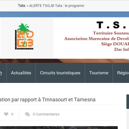
Tata
ALERTE TSGJB Tata : le programme de rehabilitation post-inonda
progresse dans les zones sinistrees
Actualités
Circuits touristiques
Tourisme
Régio
vation par rapport à Tmnasourt et Tamesna
0
0 Commentaires