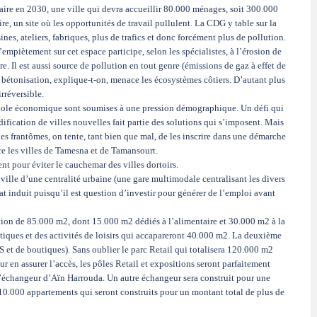
aire en 2030, une ville qui devra accueillir 80.000 ménages, soit 300.000
ire, un site où les opportunités de travail pullulent. La CDG y table sur la
ines, ateliers, fabriques, plus de trafics et donc forcément plus de pollution.
 L’empiètement sur cet espace participe, selon les spécialistes, à l’érosion de
re. Il est aussi source de pollution en tout genre (émissions de gaz à effet de
a bétonisation, explique-t-on, menace les écosystèmes côtiers. D’autant plus
irréversible.
tropole économique sont soumises à une pression démographique. Un défi qui
cation de villes nouvelles fait partie des solutions qui s’imposent. Mais
les frantômes, on tente, tant bien que mal, de les inscrire dans une démarche
ce les villes de Tamesna et de Tamansourt.
ent pour éviter le cauchemar des villes dortoirs.
ville d’une centralité urbaine (une gare multimodale centralisant les divers
at induit puisqu’il est question d’investir pour générer de l’emploi avant
tion de 85.000 m2, dont 15.000 m2 dédiés à l’alimentaire et 30.000 m2 à la
iques et des activités de loisirs qui accapareront 40.000 m2. La deuxième
et de boutiques). Sans oublier le parc Retail qui totalisera 120.000 m2
en assurer l’accès, les pôles Retail et expositions seront parfaitement
t l’échangeur d’Aïn Harrouda. Un autre échangeur sera construit pour une
t 10.000 appartements qui seront construits pour un montant total de plus de