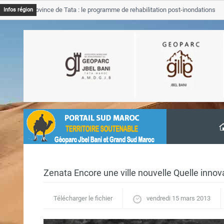
GJB Province de Tata : le programme de rehabilitation post-inondations
Infos région
’avancement
Zenata Encore une ville nouvelle Quelle inno
Télécharger le fichier
vendredi 15 mars 2013