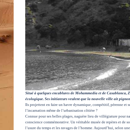
Situé à quelques encablures de Mohammedia et de Casablanca, Ze
écologique. Ses initiateurs veulent que la nouvelle ville ait pignon
Ils projettent en faire un havre dynamique, compétitif, pérenne et su
l’incarnation même de l’urbanisation côtière ?
Connue pour ses belles plages, naguère lieu de villégiature pour na
conscience commémorative. Un véritable musée de repères et de souv
l’usure du temps et les ravages de l’homme. Aujourd’hui, selon une