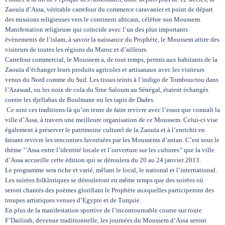
Zaouïa d’Assa, véritable carrefour du commerce caravanier et point de départ
des missions religieuses vers le continent africain, célèbre son Moussem.
Manifestation religieuse qui coïncide avec l’un des plus importants
évènements de l’islam, à savoir la naissance du Prophète, le Moussem attire des
visiteurs de toutes les régions du Maroc et d’ailleurs.
Carrefour commercial, le Moussem a, de tout temps, permis aux habitants de la
Zaouïa d’échanger leurs produits agricoles et artisanaux avec les visiteurs
venus du Nord comme du Sud. Les tissus teints à l’indigo de Tombouctou dans
l’Azawad, ou les noix de cola du Sine Saloum au Sénégal, étaient échangés
contre les djellabas de Boulmane ou les tapis de Dades.
Ce sont ces traditions-là qu’on tente de faire revivre avec l’essor que connaît la
ville d’Assa, à travers une meilleure organisation de ce Moussem. Celui-ci vise
également à préserver le patrimoine culturel de la Zaouïa et à l’enrichir en
faisant revivre les rencontres favorisées par les Moussems d’antan. C’est sous le
thème ‘’Assa entre l’identité locale et l’ouverture sur les cultures’’ que la ville
d’Assa accueille cette édition qui se déroulera du 20 au 24 janvier 2013.
Le programme sera riche et varié, mêlant le local, le national et l’international.
Les soirées folkloriques se dérouleront en même temps que des soirées où
seront chantés des poèmes glorifiant le Prophète auxquelles participeront des
troupes artistiques venues d’Egypte et de Turquie.
En plus de la manifestation sportive de l’incontournable course sur route
F’Dailirah, devenue traditionnelle, les journées du Moussem d’Assa seront