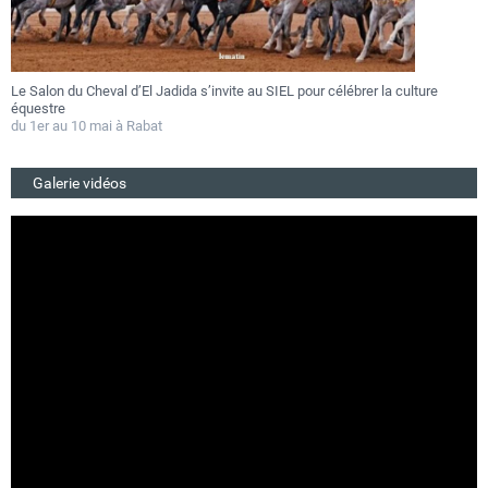
Le Salon du Cheval d’El Jadida s’invite au SIEL pour célébrer la culture
F
équestre
a
du 1er au 10 mai à Rabat
D
Galerie vidéos