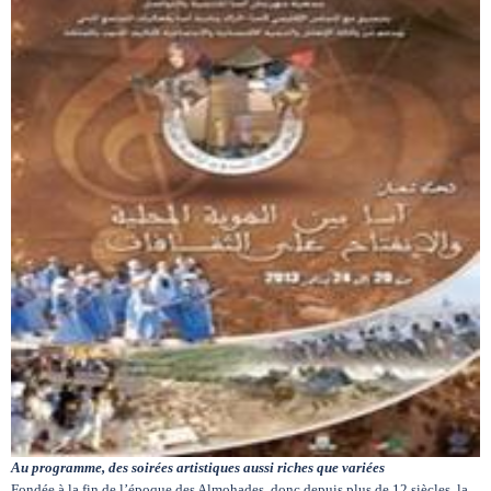
Circuits touristiques
Tourisme
Régions
Hotels
Evenements
Contact
Au programme, des soirées artistiques aussi riches que variées
Fondée à la fin de l’époque des Almohades, donc depuis plus de 12 siècles, la