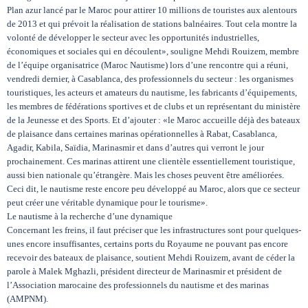
Plan azur lancé par le Maroc pour attirer 10 millions de touristes aux alentours
de 2013 et qui prévoit la réalisation de stations balnéaires. Tout cela montre la
volonté de développer le secteur avec les opportunités industrielles,
économiques et sociales qui en découlent», souligne Mehdi Rouizem, membre
de l’équipe organisatrice (Maroc Nautisme) lors d’une rencontre qui a réuni,
vendredi dernier, à Casablanca, des professionnels du secteur : les organismes
touristiques, les acteurs et amateurs du nautisme, les fabricants d’équipements,
les membres de fédérations sportives et de clubs et un représentant du ministère
de la Jeunesse et des Sports. Et d’ajouter : «le Maroc accueille déjà des bateaux
de plaisance dans certaines marinas opérationnelles à Rabat, Casablanca,
Agadir, Kabila, Saïdia, Marinasmir et dans d’autres qui verront le jour
prochainement. Ces marinas attirent une clientèle essentiellement touristique,
aussi bien nationale qu’étrangère. Mais les choses peuvent être améliorées.
Ceci dit, le nautisme reste encore peu développé au Maroc, alors que ce secteur
peut créer une véritable dynamique pour le tourisme».
Le nautisme à la recherche d’une dynamique
Concernant les freins, il faut préciser que les infrastructures sont pour quelques-
unes encore insuffisantes, certains ports du Royaume ne pouvant pas encore
recevoir des bateaux de plaisance, soutient Mehdi Rouizem, avant de céder la
parole à Malek Mghazli, président directeur de Marinasmir et président de
l’Association marocaine des professionnels du nautisme et des marinas
(AMPNM).