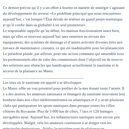
Ce dernier précise qu’il y a un effort à fournir en matière de stratégie s’agissant
du développement du secteur. «Le problème principal que nous rencontrons
aujourd’hui, c’est lorsque l’État décide de réaliser un grand projet touristique
et qu’il confie dans sa globalité à un seul promoteur».
Le responsable rappelle qu’au début, les marinas fonctionnaient assez bien,
mais qu’elles se trouvent aujourd’hui sans entretien au niveau des
équipements, des systèmes de drainage et d’autres activités diverses liées aux
travaux de maintenance courants, ce qui est inadmissible pour les plaisanciers.
Le président plaide, par ailleurs, pour une action commune qui rassemble tous
les professionnels afin de créer des commissions dont l’objectif est de trouver
des solutions aux obstacles qui handicapent actuellement le nautisme et le
secteur de la plaisance au Maroc.
________________________________________
Les sites où le nautisme est appelé à se développer
Le Maroc offre un vrai potentiel pour profiter de la mer durant toute l’année. Il
y a des années, les amateurs nationaux et étrangers du nautisme trouvaient leur
bonheur dans nos côtes méditerranéennes ou atlantiques et il y avait plusieurs
clubs qui pratiquaient les sports nautiques dans presque toutes les villes
côtières du Royaume. Plus de 3 000 km de côtes, 7 lacs et 120 barrages
navigables aussi. Aujourd’hui, les infrastructures nautiques sont encore peu
développées. Malgré, cela les amateurs continuent à se diriger vers les
principales destinations : Saïdia, le troisième port de plaisance en