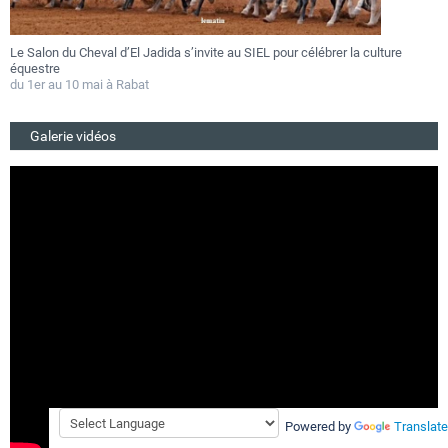
Le Salon du Cheval d’El Jadida s’invite au SIEL pour célébrer la culture
F
équestre
a
du 1er au 10 mai à Rabat
D
Galerie vidéos
Powered by
Translate