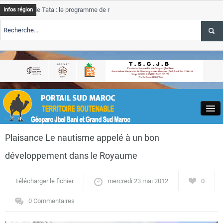
de Tata : le programme de rehabilitation post-inondations
Tata
Infos région
progres
RTE TSGJB Tourisme : l’ONMT renforce l’aerien a Dakhla et
Tata
service
RTE TSGJB Tourisme au Maroc : Transavia renforce les vols Paris-
Tata
depass
Close
Plaisance Le nautisme appelé à un bon
développement dans le Royaume
Télécharger le fichier
mercredi 23 mai 2012
0
Actualités
0 Commentaires