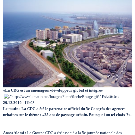
Circuits touristiques
Tourisme
Régions
Hotels
«La CDG est un aménageur-développeur global et intégré»
Evenements
Publié le :
29.12.2010 | 11h03
Le matin : La CDG a été le partenaire officiel du 5e Congrès des agences
Contact
urbaines sur le thème : «25 ans de paysage urbain. Pourquoi un tel choix ?».
Anass Alami :
Le Groupe CDG a été associé à la 5e journée nationale des