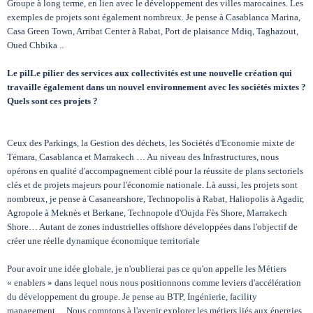
Groupe à long terme, en lien avec le développement des villes marocaines. Les
exemples de projets sont également nombreux. Je pense à Casablanca Marina,
Casa Green Town, Arribat Center à Rabat, Port de plaisance Mdiq, Taghazout,
Oued Chbika ..
Le pilLe pilier des services aux collectivités est une nouvelle création qui
travaille également dans un nouvel environnement avec les sociétés mixtes ?
Quels sont ces projets ?
Ceux des Parkings, la Gestion des déchets, les Sociétés d'Economie mixte de
Témara, Casablanca et Marrakech … Au niveau des Infrastructures, nous
opérons en qualité d'accompagnement ciblé pour la réussite de plans sectoriels
clés et de projets majeurs pour l'économie nationale. Là aussi, les projets sont
nombreux, je pense à Casanearshore, Technopolis à Rabat, Haliopolis à Agadir,
Agropole à Meknès et Berkane, Technopole d'Oujda Fès Shore, Marrakech
Shore… Autant de zones industrielles offshore développées dans l'objectif de
créer une réelle dynamique économique territoriale
Pour avoir une idée globale, je n'oublierai pas ce qu'on appelle les Métiers
« enablers » dans lequel nous nous positionnons comme leviers d'accélération
du développement du groupe. Je pense au BTP, Ingénierie, facility
management… Nous comptons à l'avenir explorer les métiers liés aux énergies