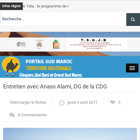
 de Tata : le programme de rehabilitation post-inondations
Tata
Infos région
progr
LERTE TSGJB Tourisme : l’ONMT renforce l’aerien a Dakhla et
Tata
servi
LERTE TSGJB Tourisme au Maroc : Transavia renforce les vols Paris-
Tata
la
depa
Close
Entretien avec Anass Alami, DG de la CDG
Télécharger le fichier
jeudi 4 août 2011
0
0 Commentaires
Actualités