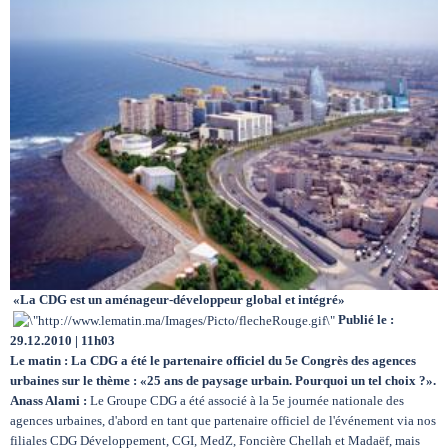
Circuits touristiques
Tourisme
Régions
Hotels
«La CDG est un aménageur-développeur global et intégré»
Evenements
Publié le :
29.12.2010 | 11h03
Le matin : La CDG a été le partenaire officiel du 5e Congrès des agences
Contact
urbaines sur le thème : «25 ans de paysage urbain. Pourquoi un tel choix ?».
Anass Alami :
Le Groupe CDG a été associé à la 5e journée nationale des
agences urbaines, d'abord en tant que partenaire officiel de l'événement via nos
filiales CDG Développement, CGI, MedZ, Foncière Chellah et Madaëf, mais