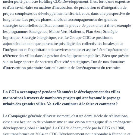
métier porté par notre Holding CDG Développement. Il est fort d'une expertise
et d'un savoir-faire en matière d'incubation, de promotion et d'intégration de
projets complexes de développement territorial, et ce, dans une perspective de
long terme. Les projets phares lancés en accompagnement des grandes
stratégies sectorielles de l'Etat en sont la preuve. Je peux citer, à titre d'exemple
les programmes Emergence, Maroc-Vert, Halieutis, Plan Azur, Stratégie
logistique, Stratégie énergétique, etc. Le Groupe CDG se positionne
aujourd'hui en tant que partenaire privilégié des collectivités locales pour
l'intégration et l'exploitation de services urbains et aspire à être l'opérateur de
référence des villes dans la gestion des équipements publics. Bien que présent
sur un large spectre de secteurs d'activité stratégiques, l'un de nos domaines
d'intervention prioritaire s'articule autour de l'aménagement du territoire
La CGI
a accompagné pendant 50 années le développement des villes
marocaines à travers de nombreux projets qui ont façonné le paysage
urbain des grandes villes. Va-t-elle continuer à le faire et comment ?
La Compagnie générale d'investissement, c'est un demi-siècle de réalisations,
c'est aussi beaucoup de volontarisme et une vision stratégique d'un aménageur
développeur global et intégré. La CGI de départ, créée par la CDG en 1960,
s'est transformée en 2004 en CDG Développement pour répondre à l'étendue et