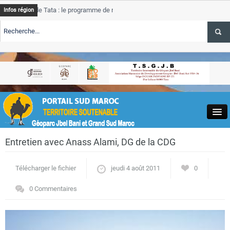
 de Tata : le programme de rehabilitation post-inondations
Tata
Infos région
progr
LERTE TSGJB Tourisme : l’ONMT renforce l’aerien a Dakhla et
Tata
servi
LERTE TSGJB Tourisme au Maroc : Transavia renforce les vols Paris-
Tata
la
depa
Close
Entretien avec Anass Alami, DG de la CDG
Télécharger le fichier
jeudi 4 août 2011
0
0 Commentaires
Actualités