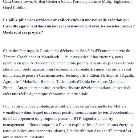
Casa Green Town, Arribat Center à Rabat, Port de plaisance Mdiq, Taghazout,
Oued Chbika ..
Le pilLe pilier des services aux collectivités est une nouvelle création qui
travaille également dans un nouvel environnement avec les sociétés mixtes ?
Quels sont ces projets ?
Ceux des Parkings, la Gestion des déchets, les Sociétés d'Economie mixte de
Témara, Casablanca et Marrakech … Au niveau des Infrastructures, nous
opérons en qualité d'accompagnement ciblé pour la réussite de plans sectoriels
clés et de projets majeurs pour l'économie nationale. Là aussi, les projets sont
nombreux, je pense à Casanearshore, Technopolis à Rabat, Haliopolis à Agadir,
Agropole à Meknès et Berkane, Technopole d'Oujda Fès Shore, Marrakech
Shore… Autant de zones industrielles offshore développées dans l'objectif de
créer une réelle dynamique économique territoriale
Pour avoir une idée globale, je n'oublierai pas ce qu'on appelle les Métiers
« enablers » dans lequel nous nous positionnons comme leviers d'accélération
du développement du groupe. Je pense au BTP, Ingénierie, facility
management… Nous comptons à l'avenir explorer les métiers liés aux énergies
renouvelables, aux transports urbains, à la distribution d'eau et d'électricité et
aux services municipaux