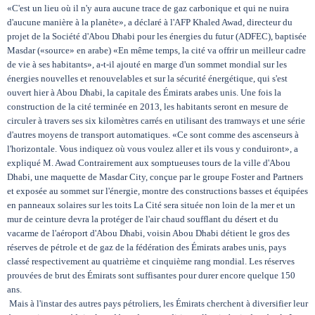
«C'est un lieu où il n'y aura aucune trace de gaz carbonique et qui ne nuira
d'aucune manière à la planète», a déclaré à l'AFP Khaled Awad, directeur du
projet de la Société d'Abou Dhabi pour les énergies du futur (ADFEC), baptisée
Masdar («source» en arabe) «En même temps, la cité va offrir un meilleur cadre
de vie à ses habitants», a-t-il ajouté en marge d'un sommet mondial sur les
énergies nouvelles et renouvelables et sur la sécurité énergétique, qui s'est
ouvert hier à Abou Dhabi, la capitale des Émirats arabes unis. Une fois la
construction de la cité terminée en 2013, les habitants seront en mesure de
circuler à travers ses six kilomètres carrés en utilisant des tramways et une série
d'autres moyens de transport automatiques. «Ce sont comme des ascenseurs à
l'horizontale. Vous indiquez où vous voulez aller et ils vous y conduiront», a
expliqué M. Awad Contrairement aux somptueuses tours de la ville d'Abou
Dhabi, une maquette de Masdar City, conçue par le groupe Foster and Partners
et exposée au sommet sur l'énergie, montre des constructions basses et équipées
en panneaux solaires sur les toits La Cité sera située non loin de la mer et un
mur de ceinture devra la protéger de l'air chaud soufflant du désert et du
vacarme de l'aéroport d'Abou Dhabi, voisin Abou Dhabi détient le gros des
réserves de pétrole et de gaz de la fédération des Émirats arabes unis, pays
classé respectivement au quatrième et cinquième rang mondial. Les réserves
prouvées de brut des Émirats sont suffisantes pour durer encore quelque 150
ans.
Mais à l'instar des autres pays pétroliers, les Émirats cherchent à diversifier leur