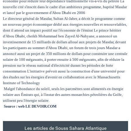
économie pour réduire leur dépendance traditionnelle vis-à-vis du pétrole La
nouvelle cité s'inscrit dans le cadre d'un ambitieux programme, baptisé Masdar
et lancé par le gouvernement d'Abou Dhabi en 2006
Le directeur général de Masdar, Sultan Al-Jaber, a décrit le programme comme
un nouveau projet économique dédié aux énergies nouvelles et renouvelables,
dont il attend un impact positif sur l'économie de l'émirat Le prince héritier
d'Abou Dhabi, cheikh Mohammad ben Zayed Al-Nahyane, a annoncé un
investissement de 15 milliards de dollars alloué aux projets de Masdar, devant
les participants au sommet d'Abou Dhabi, un forum de trois jours Masdar a
annoncé aussi un projet de 350 millions de dollars pour construire une centrale
solaire de 100 mégawatts, à porter ensuite à 500 mégawatts, afin de réduire la
pression sur le réseau national d'électricité durant les périodes de forte
consommation L'initiative prévoit aussi la construction d'une université pour
des études sur les énergies d'avenir en collaboration avec le Massachusetts
Institute of Technology
Malgré l'abondance du soleil, seuls les parcmètres sont alimentés en énergie
solaire aux Émirats qui, à l'instar des autres monarchies pétrolières du Golfe,
utilisent peu l'énergie solaire.
Source : web LE DEVOIR.COM
Les articles de Souss Sahara Atlantique