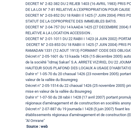
DECRET N° 2-82-382 DU 2 REJEB 1403 (16 AVRIL 1983) PRIS 
DE LA LOI N° 7-81 RELATIVE A L’EXPROPRIATION POUR CAUS
DECRET N° 2-03-852 DU 18 RABII Il 1425 (7 JUIN 2004) PRIS P
STATUT DE LA COPROPRIETE DES IMMEUBLES BATIS.
DECRET N° 2-04-757 DU 14 kAADA 1425 (27 DECEMBRE 2004) P
RELATIVE A LA LOCATION ACCESSION .
DECRET N° 2-01-1011 DU 22 RABII I 1423 (4 JUIN 2002) POR
DECRET N° 2-03-853 DU 18 RABII II 1425 (7 JUIN 2004) PRIS 
RAMADAN 1331 (12 AOUT 1913) FORMANT CODE DES OBLIGA
Décret n° 2-05-1601 du 13 kaada 1426 (15 décembre 2005) autor
de la société "Idmaj Sakan" S.A. ARRETE VIZIRIEL DU 22 J
HAUTEUR SOUS PLAFOND DES LOCAUX A USAGE D'HABITATIO
Dahir n° 1-05-70 du 20 chaoual 1426 (23 novembre 2005) portant 
valeur de la vallée du Bouregreg
Décret n° 2-05-1514 du 22 chaoual 1426 (25 novembre 2005) pris p
mise en valeur de la vallée du Bouregreg
Dahir n° 1-07-50 du 28 rabii I 1428 (17 avril 2007) portant promu
régionaux d'aménagement et de construction en sociétés ano
Décret n° 2-07-887 du 19 joumada I 1428 (5 juin 2007) fixant les 
établissements régionaux d'aménagement et de construction (ER
"Al Omrane"
Source : web