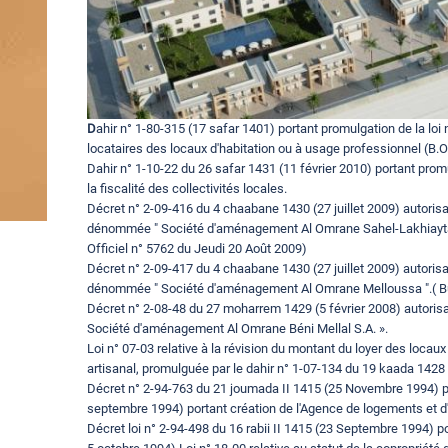
D
ahir n° 1-80-315 (17 safar 1401) portant promulgation de la loi 
locataires des locaux d'habitation ou à usage professionnel (B.O
Dahir n° 1-10-22 du 26 safar 1431 (11 février 2010) portant promul
la fiscalité des collectivités locales.
Décret n° 2-09-416 du 4 chaabane 1430 (27 juillet 2009) autoris
dénommée " Société d'aménagement Al Omrane Sahel-Lakhiayta "
Officiel n° 5762 du Jeudi 20 Août 2009)
Décret n° 2-09-417 du 4 chaabane 1430 (27 juillet 2009) autoris
dénommée " Société d'aménagement Al Omrane Melloussa ".( Bull
Décret n° 2-08-48 du 27 moharrem 1429 (5 février 2008) autori
Société d'aménagement Al Omrane Béni Mellal S.A. ».
Loi n° 07-03 relative à la révision du montant du loyer des locau
artisanal, promulguée par le dahir n° 1-07-134 du 19 kaada 142
Décret n° 2-94-763 du 21 joumada II 1415 (25 Novembre 1994) pris
septembre 1994) portant création de l'Agence de logements et d
Décret loi n° 2-94-498 du 16 rabii II 1415 (23 Septembre 1994) p