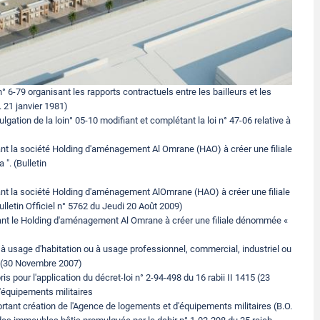
n° 6-79 organisant les rapports contractuels entre les bailleurs et les
. 21 janvier 1981)
gation de la loin° 05-10 modifiant et complétant la loi n° 47-06 relative à
ant la société Holding d'aménagement Al Omrane (HAO) à créer une filiale
. (Bulletin
ant la société Holding d'aménagement AlOmrane (HAO) à créer une filiale
etin Officiel n° 5762 du Jeudi 20 Août 2009)
sant le Holding d'aménagement Al Omrane à créer une filiale dénommée «
x à usage d'habitation ou à usage professionnel, commercial, industriel ou
8 (30 Novembre 2007)
 pour l'application du décret-loi n° 2-94-498 du 16 rabii II 1415 (23
'équipements militaires
ortant création de l'Agence de logements et d'équipements militaires (B.O.