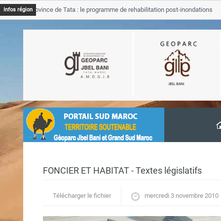
JB Province de Tata : le programme de rehabilitation post-inondations
Infos région
avancement
FONCIER ET HABITAT - Textes législatifs
Télécharger le fichier
mercredi 3 novembre 2010