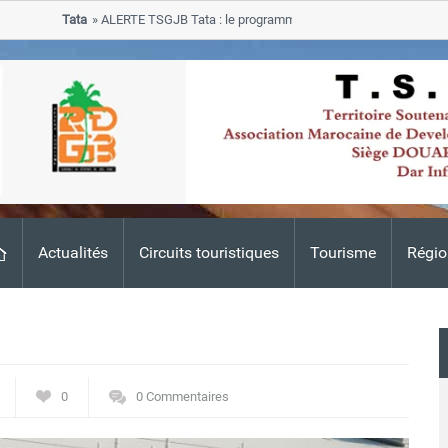
Tata
ALERTE TSGJB Tata : le programme de rehabilitation post-inondat
progresse dans les zones sinistrees
Actualités
Circuits touristiques
Tourisme
Régio
0
0 Commentaires