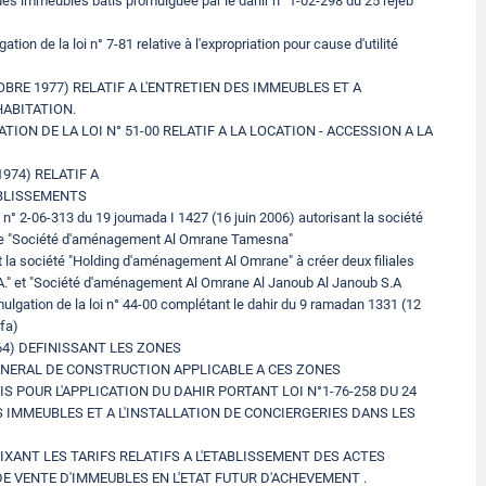
é des immeubles bâtis promulguée par le dahir n° 1-02-298 du 25 rejeb
ion de la loi n° 7-81 relative à l'expropriation pour cause d'utilité
OBRE 1977) RELATIF A L'ENTRETIEN DES IMMEUBLES ET A
HABITATION.
ION DE LA LOI N° 51-00 RELATIF A LA LOCATION - ACCESSION A LA
1974) RELATIF A
ABLISSEMENTS
6-313 du 19 joumada I 1427 (16 juin 2006) autorisant la société
ée "Société d'aménagement Al Omrane Tamesna"
t la société "Holding d'aménagement Al Omrane" à créer deux filiales
" et "Société d'aménagement Al Omrane Al Janoub Al Janoub S.A
ulgation de la loi n° 44-00 complétant le dahir du 9 ramadan 1331 (12
efa)
64) DEFINISSANT LES ZONES
NERAL DE CONSTRUCTION APPLICABLE A CES ZONES
IS POUR L'APPLICATION DU DAHIR PORTANT LOI N°1-76-258 DU 24
ES IMMEUBLES ET A L'INSTALLATION DE CONCIERGERIES DANS LES
FIXANT LES TARIFS RELATIFS A L'ETABLISSEMENT DES ACTES
E VENTE D'IMMEUBLES EN L'ETAT FUTUR D'ACHEVEMENT .