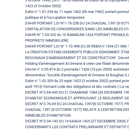
5 octobre 1994) Loi n° 18-00 relative au statut de la copropriét
1423 (3 Octobre 2002)
Dahir n° 1-81-254 du 11 rejeb 1402 (06 mai 1982) portant promulgat
publique et à l'occupation temporaire
DAHIR PORTANT LOI N°1-76-258 DU 24 CHAOUAL 1397 (8 OCT
L'INSTALATION DE CONCIERGERIES DANS LES IMMEUBLES D'
DAHIR N° 1-03-202 du 16 RAMADAN 1424 PORTANT PROMULGAT
PROPRIETE IMMOBILIERE.
DAHIR PORTANT LOI N° 1-72-498 DU 28 REBIA II 1394 (21 MAI 
LA CREATION D'ETABLISSEMENTS PUBLICS DENOMMES" ET
REGIONAUX D'AMENAGEMENT ET DE CONSTRUCTION". Décret n° 2-0
Holding d'aménagement Al Omrane à créer une filiale dénomm
Décret n° 2-05-874 du 2 joumada I 1426 (10 juin 2005) autorisan
dénommées "Société d'aménagement Al Omrane Al Boughaz S.A.
Dahir n° 1-02-309 du 25 rejeb 1423 (3 octobre 2002) portant prom
août 1913) formant code des obligations et des contrats-( Loi v
DECRET N°2-64-445 DU 21 CHAABANE 1384 (26 DECEMBRE 19
D'HABITAT ECONOMIQUE ET APPROUVANT LE REGLEMENT GE
DECRET N°2-76-69 DU 24 CHAOUAL 1397(8 OCTOBRE 1977) PR
CHAOUAL 1397 (8 OCTOBRE 1977) RELATIF A L'ENTRETIEN D
IMMEUBLES D'HABITATION.
DECRET N°2-04-143 DU 14 KAADA 1425 (27 DECEMBRE 2004) 
CONCERNANTS LES CONTRATS PRELIMINAIRE ET DEFINITIF D