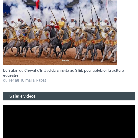
Le Salon du Cheval d’El Jadida s’invite au SIEL pour célébrer la culture
F
équestre
a
du 1er au 10 mai à Rabat
D
Galerie vidéos