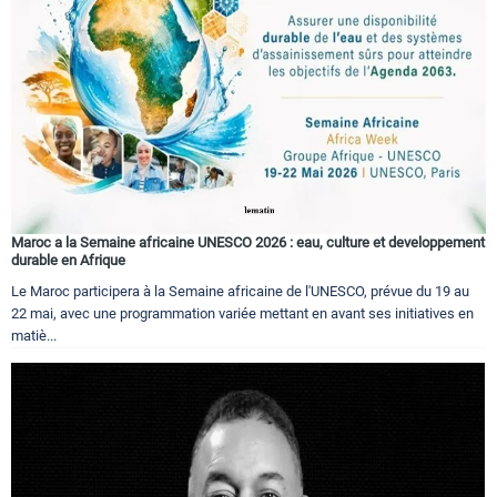
Circuits touristiques
Tourisme
Régions
Maroc a la Semaine africaine UNESCO 2026 : eau, culture et developpement
Hotels
durable en Afrique
Le Maroc participera à la Semaine africaine de l'UNESCO, prévue du 19 au
22 mai, avec une programmation variée mettant en avant ses initiatives en
Evenements
matiè...
Contact