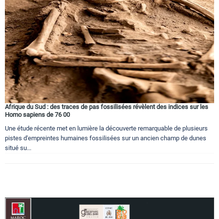
Circuits touristiques
Tourisme
Régions
Afrique du Sud : des traces de pas fossilisées révèlent des indices sur les
Hotels
Homo sapiens de 76 00
Une étude récente met en lumière la découverte remarquable de plusieurs
pistes d'empreintes humaines fossilisées sur un ancien champ de dunes
Evenements
situé su...
Contact