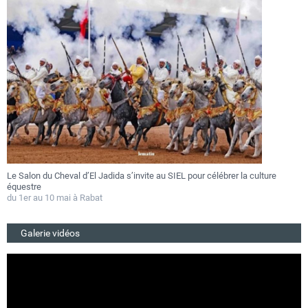
lon du Cheval d’El Jadida s’invite au SIEL pour célébrer la culture
Festival
stre
au 27 jui
r au 10 mai à Rabat
Du 25 au
Galerie vidéos