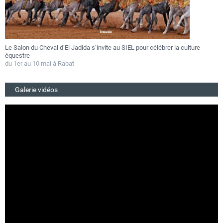
val d’El Jadida s’invite au SIEL pour célébrer la culture
Festival Gnaoua 2
au 27 juin
ai à Rabat
Du 25 au 27 juin 2
Galerie vidéos