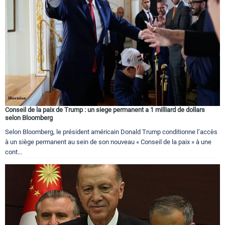
Circuits touristiques
Tourisme
Régions
Conseil de la paix de Trump : un siege permanent a 1 milliard de dollars
Hotels
selon Bloomberg
Selon Bloomberg, le président américain Donald Trump conditionne l’accès
à un siège permanent au sein de son nouveau « Conseil de la paix » à une
Evenements
cont...
Contact