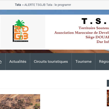
Tata
ALERTE TSGJB Tata : le programme de rehabilitation post-inonda
progresse dans les zones sinistrees
Actualités
Circuits touristiques
Tourisme
Régio