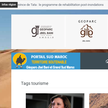
GJB Province de Tata : le programme de rehabilitation post-inondations
Infos région
’avancement
Tags tourisme