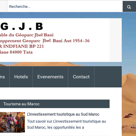
tions 2024-2026
Tata
ALERTE TSGJB Tata : l’ANDZOA lance une 
Adis
ns
Hotels
Evenements
Contact
Tourisme au Maroc
L'investissement touristique au Sud Maroc
Tout savoir sur L'investissement touristique au
Sud Maroc, les opportunités les a