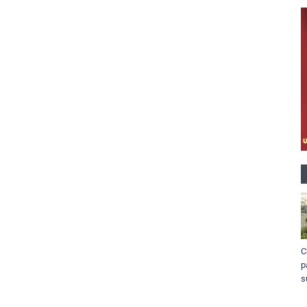
C
p
s