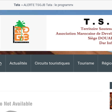
Tata
ALERTE TSGJB Tata : le programme de rehabilitation post-inondat
progresse dans les zones sinistrees
Actualités
Circuits touristiques
Tourisme
Régio