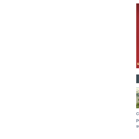
C
p
s