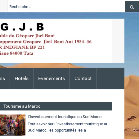
ions 2024-2026
Tata
ALERTE TSGJB Tata : l’ANDZOA lance une c
Adis
ns
Hotels
Evenements
Contact
Tourisme au Maroc
L'investissement touristique au Sud Maroc
Tout savoir sur L'investissement touristique au
Sud Maroc, les opportunités les a