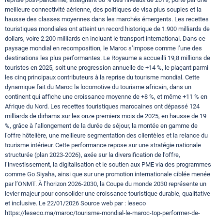
meilleure connectivité aérienne, des politiques de visa plus souples et la
hausse des classes moyennes dans les marchés émergents. Les recettes
touristiques mondiales ont atteint un record historique de 1.900 milliards de
dollars, voire 2.200 milliards en incluant le transport international. Dans ce
paysage mondial en recomposition, le Maroc s’impose comme l’une des
destinations les plus performantes. Le Royaume a accueilli 19,8 millions de
touristes en 2025, soit une progression annuelle de +14 %, le plaçant parmi
les cinq principaux contributeurs à la reprise du tourisme mondial. Cette
dynamique fait du Maroc la locomotive du tourisme africain, dans un
continent qui affiche une croissance moyenne de +8 %, et même +11 % en
Afrique du Nord. Les recettes touristiques marocaines ont dépassé 124
milliards de dirhams sur les onze premiers mois de 2025, en hausse de 19
%, grâce à l’allongement de la durée de séjour, la montée en gamme de
l’offre hôtelière, une meilleure segmentation des clientèles et la relance du
tourisme intérieur. Cette performance repose sur une stratégie nationale
structurée (plan 2023-2026), axée sur la diversification de l’offre,
l’investissement, la digitalisation et le soutien aux PME via des programmes
comme Go Siyaha, ainsi que sur une promotion internationale ciblée menée
par l’ONMT. À l’horizon 2026-2030, la Coupe du monde 2030 représente un
levier majeur pour consolider une croissance touristique durable, qualitative
et inclusive. Le 22/01/2026 Source web par : leseco
https://leseco.ma/maroc/tourisme-mondial-le-maroc-top-performer-de-