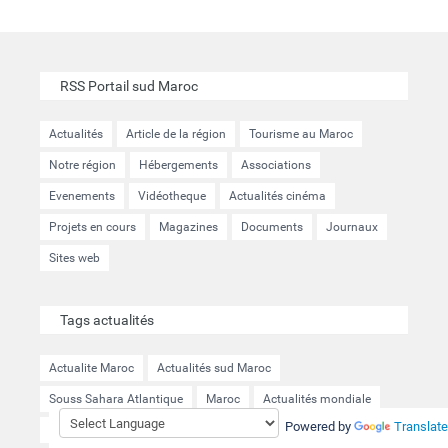
RSS Portail sud Maroc
Actualités
Article de la région
Tourisme au Maroc
Notre région
Hébergements
Associations
Evenements
Vidéotheque
Actualités cinéma
Projets en cours
Magazines
Documents
Journaux
Sites web
Tags actualités
Actualite Maroc
Actualités sud Maroc
Souss Sahara Atlantique
Maroc
Actualités mondiale
Powered by
Translate
Transports
Développement durable
Agriculture