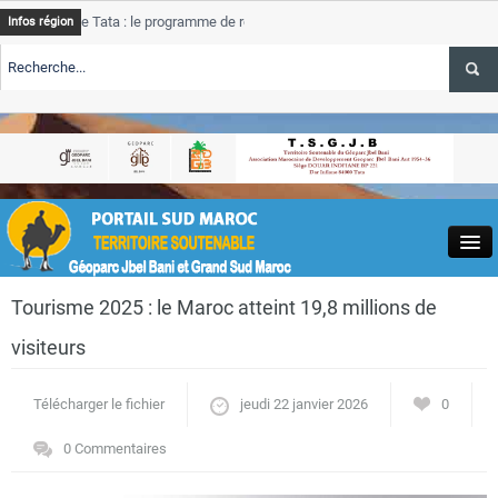
de Tata : le programme de rehabilitation post-inondations
Tata
Infos région
progres
RTE TSGJB Tourisme : l’ONMT renforce l’aerien a Dakhla et
Tata
service
RTE TSGJB Tourisme au Maroc : Transavia renforce les vols Paris-
Tata
depass
Close
Tourisme 2025 : le Maroc atteint 19,8 millions de
visiteurs
Télécharger le fichier
jeudi 22 janvier 2026
0
Actualités
0 Commentaires