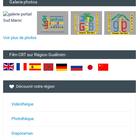
Galerie photos
Voir plus de photos
Film CRT sur Région Guélmim
Découvrir notre région
Vidéothéque
Photothèque
Diaporamas