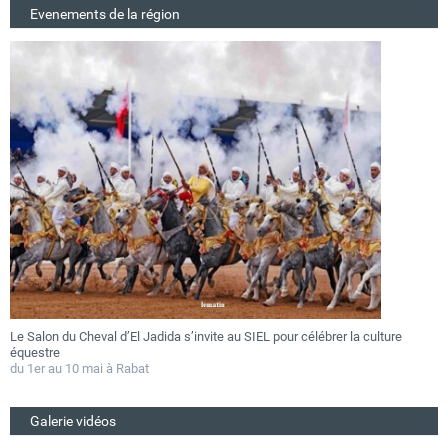
Evenements de la région
Le Salon du Cheval d’El Jadida s’invite au SIEL pour célébrer la culture
F
équestre
a
du 1er au 10 mai à Rabat
D
Galerie vidéos