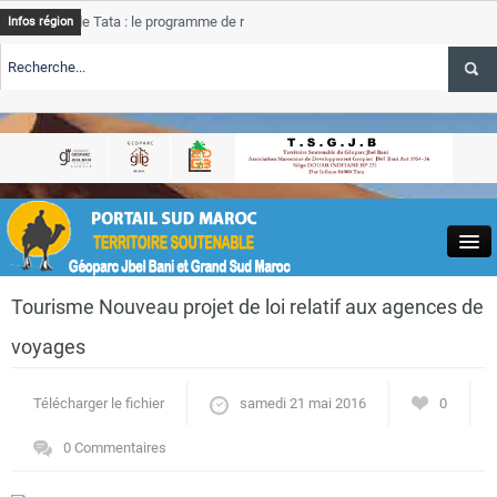
de Tata : le programme de rehabilitation post-inondations
Tata
Infos région
progres
RTE TSGJB Tourisme : l’ONMT renforce l’aerien a Dakhla et
Tata
service
RTE TSGJB Tourisme au Maroc : Transavia renforce les vols Paris-
Tata
depass
Close
Tourisme Nouveau projet de loi relatif aux agences de
voyages
Télécharger le fichier
samedi 21 mai 2016
0
Actualités
0 Commentaires