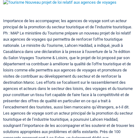
Circuits touristiques
Importance de les accompagner, les agences de voyage sont un acteur
principal de la promotion du secteur touristique et de l’industrie touristique.
Tourisme
Ph : MAP Le ministère du Tourisme prépare un nouveau projet de loi relatif
aux agences de voyages qui permettra de renforcer l’offre touristique
nationale. Le ministre du Tourisme, Lahcen Haddad, a indiqué, jeudi à
Régions
Casablanca dans une déclaration à la presse à l’ouverture de la 7e édition
du Salon Voyages Tourisme & Loisirs, que le projet de loi proposé par son
département va contribuer à améliorer la qualité de l’offre touristique et de
loisirs comme elle permettra aux agences de voyages et promoteurs de
Hotels
visites de contribuer au développement du secteur et de renforcer la
destination Maroc. Les efforts se focalisent sur le rassemblement des
agences et acteurs dans le secteur des loisirs, des voyages et du tourisme
Evenements
pour constituer un tissu fort capable de faire face à la compétitivité et de
présenter des offres de qualité en particulier en ce qui a trait à
l’encadrement des touristes, aussi bien marocains qu’étrangers, a-t-il dit.
Les agences de voyage sont un acteur principal de la promotion du secteur
Contact
touristique et de l’industrie touristique, a poursuivi Lahcen Haddad,
soulignant l’importance de les accompagner et les soutenir et de trouver les
solutions appropriées aux problèmes et défis existants. Près de 100
exposants prennent part à ce Salon, un événement dédié aux