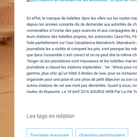
En effet, le manque de toilettes dans les villes sur les routes m
depuis les années soixante dix de demander aux autorités de chaq
convenables à l’instar des pays avancés et aux compagnies de pé
leurs stations des toilettes propres, les autoroutes Casa-Fès,
faite partiellement sur l’axe Casablanca-Marrakech, Marrakech-Agad
journaliste les a visités et comparé les prix, sont presque les mêm
que dans l’ensemble c’est correct et on ne peut dire la même ch
Tanger où les prestations sont mauvaises et les toilettes mal en
journaliste a classé les stations implantées : 1er : Winxo pour c
gamme, plus chic qu’un hôtel 5 étoiles de luxe, pour se restaurer 
organisée pour une pose et une prise de petit déjeuner ou son c
autres stations de cet axe n’ont pas démérités. Quant à nous, n
routes du Royaume. Le 18 Avril 2016 SOURCE WEB Par La Vie To
Les tags en relation
Tourisme marocain
chantiers autoroutiers