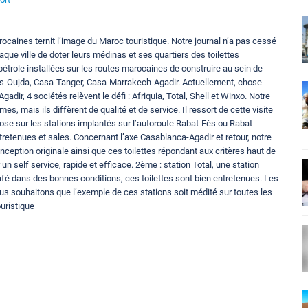
arocaines ternit l’image du Maroc touristique. Notre journal n’a pas cessé
ue ville de doter leurs médinas et ses quartiers des toilettes
trole installées sur les routes marocaines de construire au sein de
 Fès-Oujda, Casa-Tanger, Casa-Marrakech-Agadir. Actuellement, chose
ir, 4 sociétés relèvent le défi : Afriquia, Total, Shell et Winxo. Notre
es, mais ils diffèrent de qualité et de service. Il ressort de cette visite
ose sur les stations implantés sur l’autoroute Rabat-Fès ou Rabat-
tretenues et sales. Concernant l’axe Casablanca-Agadir et retour, notre
onception originale ainsi que ces toilettes répondant aux critères haut de
un self service, rapide et efficace. 2ème : station Total, une station
afé dans des bonnes conditions, ces toilettes sont bien entretenues. Les
ous souhaitons que l’exemple de ces stations soit médité sur toutes les
uristique