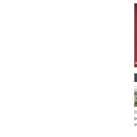
C
p
s