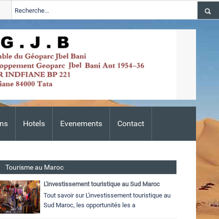
ations 2024-2026
Tata
ALERTE TSGJB Tata : l’ANDZOA lance un
Adis
ns
Hotels
Evenements
Contact
Tourisme au Maroc
L'investissement touristique au Sud Maroc
Tout savoir sur L'investissement touristique au
Sud Maroc, les opportunités les a