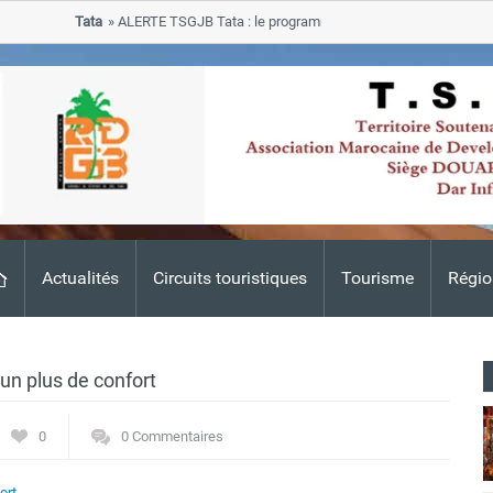
Tata
ALERTE TSGJB Tata : le programme de rehabilitation post-inond
progresse dans les zones sinistrees
Actualités
Circuits touristiques
Tourisme
Régio
 un plus de confort
0
0 Commentaires