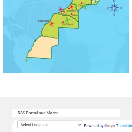
RSS Portail sud Maroc
Powered by
Translate
Actualités
Article de la région
Tourisme au Maroc