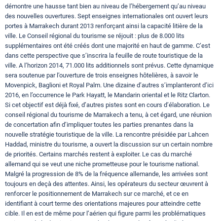
démontre une hausse tant bien au niveau de l’hébergement qu’au niveau
des nouvelles ouvertures. Sept enseignes internationales ont ouvert leurs
portes à Marrakech durant 2013 renforçant ainsi la capacité litière de la
ville. Le Conseil régional du tourisme se réjouit : plus de 8.000 lits
supplémentaires ont été créés dont une majorité en haut de gamme. C’est
dans cette perspective que s’inscrira la feuille de route touristique de la
ville. A l’horizon 2014, 71.000 lits additionnels sont prévus. Cette dynamique
sera soutenue par l’ouverture de trois enseignes hôtelières, à savoir le
Movenpick, Baglioni et Royal Palm. Une dizaine d’autres s’implanteront d’ici
2016, en l’occurrence le Park Hayatt, le Mandarin oriental et le Ritz Clarton.
Si cet objectif est déjà fixé, d’autres pistes sont en cours d’élaboration. Le
conseil régional du tourisme de Marrakech a tenu, à cet égard, une réunion
de concertation afin d’impliquer toutes les parties prenantes dans la
nouvelle stratégie touristique de la ville. La rencontre présidée par Lahcen
Haddad, ministre du tourisme, a ouvert la discussion sur un certain nombre
de priorités. Certains marchés restent à exploiter. Le cas du marché
allemand qui se veut une niche prometteuse pour le tourisme national.
Malgré la progression de 8% de la fréquence allemande, les arrivées sont
toujours en deçà des attentes. Ainsi, les opérateurs du secteur œuvrent à
renforcer le positionnement de Marrakech sur ce marché, et ce en
identifiant à court terme des orientations majeures pour atteindre cette
cible. Il en est de même pour l’aérien qui figure parmi les problématiques