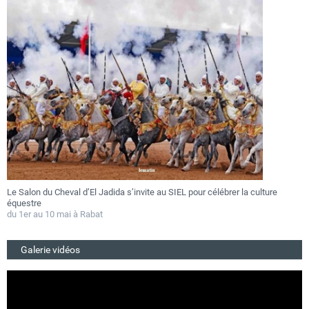
Le Salon du Cheval d’El Jadida s’invite au SIEL pour célébrer la culture
F
équestre
a
du 1er au 10 mai à Rabat
D
Galerie vidéos