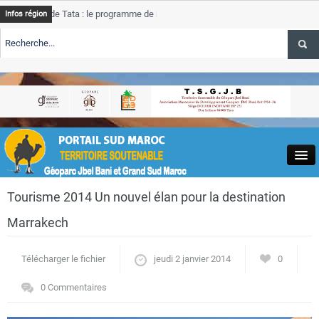
de Tata : le programme de rehabilitation post-inondations
Tata
Infos région
progre
ERTE TSGJB Tourisme : l’ONMT renforce l’aerien a Dakhla et
Tata
servic
ERTE TSGJB Tourisme au Maroc : Transavia renforce les vols Paris-
Tata
a
depas
Close
Tourisme 2014 Un nouvel élan pour la destination
Marrakech
Télécharger le fichier
jeudi 2 janvier 2014
0
Actualités
0 Commentaires