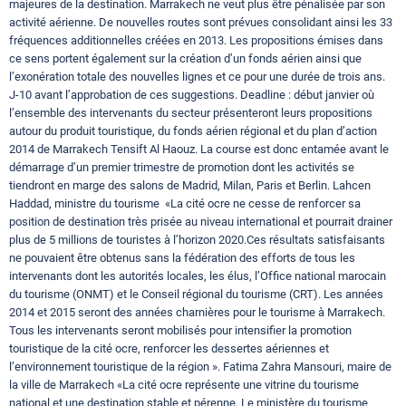
majeures de la destination. Marrakech ne veut plus être pénalisée par son
activité aérienne. De nouvelles routes sont prévues consolidant ainsi les 33
fréquences additionnelles créées en 2013. Les propositions émises dans
ce sens portent également sur la création d’un fonds aérien ainsi que
l’exonération totale des nouvelles lignes et ce pour une durée de trois ans.
J-10 avant l’approbation de ces suggestions. Deadline : début janvier où
l’ensemble des intervenants du secteur présenteront leurs propositions
autour du produit touristique, du fonds aérien régional et du plan d’action
2014 de Marrakech Tensift Al Haouz. La course est donc entamée avant le
démarrage d’un premier trimestre de promotion dont les activités se
tiendront en marge des salons de Madrid, Milan, Paris et Berlin. Lahcen
Haddad, ministre du tourisme «La cité ocre ne cesse de renforcer sa
position de destination très prisée au niveau international et pourrait drainer
plus de 5 millions de touristes à l’horizon 2020.Ces résultats satisfaisants
ne pouvaient être obtenus sans la fédération des efforts de tous les
intervenants dont les autorités locales, les élus, l’Office national marocain
du tourisme (ONMT) et le Conseil régional du tourisme (CRT). Les années
2014 et 2015 seront des années charnières pour le tourisme à Marrakech.
Tous les intervenants seront mobilisés pour intensifier la promotion
touristique de la cité ocre, renforcer les dessertes aériennes et
l’environnement touristique de la région ». Fatima Zahra Mansouri, maire de
la ville de Marrakech «La cité ocre représente une vitrine du tourisme
national et une destination stable et pérenne. Le ministère du tourisme