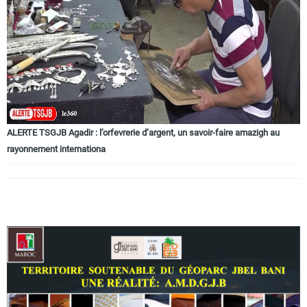
Circuits touristiques
Tourisme
Régions
ALERTE TSGJB Agadir : l’orfevrerie d’argent, un savoir-faire amazigh au
rayonnement internationa
Hotels
Evenements
Contact