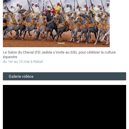
Le Salon du Cheval d’El Jadida s’invite au SIEL pour célébrer la culture
F
équestre
a
du 1er au 10 mai à Rabat
D
Galerie vidéos