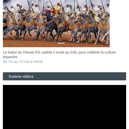
Le Salon du Cheval d’El Jadida s’invite au SIEL pour célébrer la culture
F
équestre
a
du 1er au 10 mai à Rabat
D
Galerie vidéos