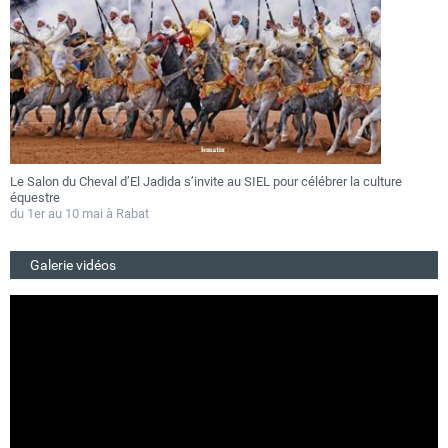
Le Salon du Cheval d’El Jadida s’invite au SIEL pour célébrer la culture
F
équestre
a
du 1er au 10 mai à Rabat
D
Galerie vidéos