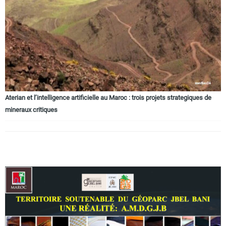
Circuits touristiques
Tourisme
Régions
Aterian et l’intelligence artificielle au Maroc : trois projets strategiques de
mineraux critiques
Hotels
Evenements
Contact