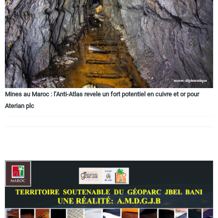
Circuits touristiques
Tourisme
Régions
Mines au Maroc : l’Anti-Atlas revele un fort potentiel en cuivre et or pour
Aterian plc
Hotels
Evenements
Contact