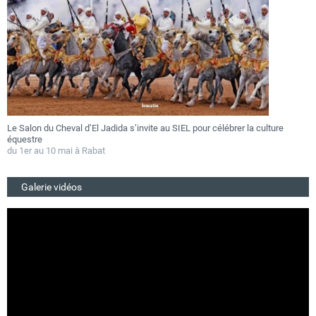
Le Salon du Cheval d’El Jadida s’invite au SIEL pour célébrer la culture
F
équestre
a
du 1er au 10 mai à Rabat
D
Galerie vidéos