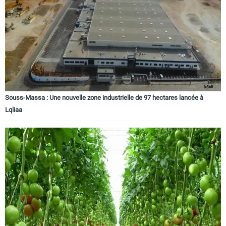
Circuits touristiques
Tourisme
Régions
Souss-Massa : Une nouvelle zone industrielle de 97 hectares lancée à
Lqliaa
Hotels
Evenements
Contact