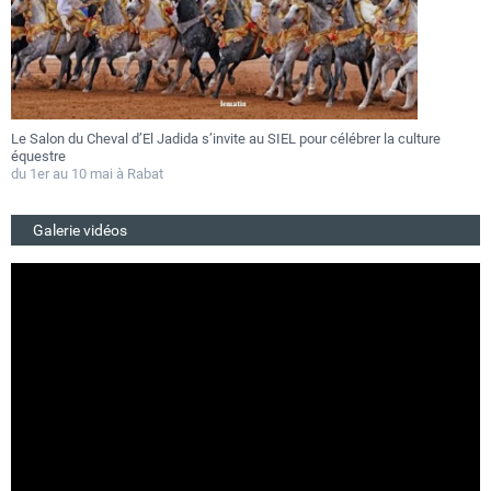
Le Salon du Cheval d’El Jadida s’invite au SIEL pour célébrer la culture
F
équestre
a
du 1er au 10 mai à Rabat
D
Galerie vidéos