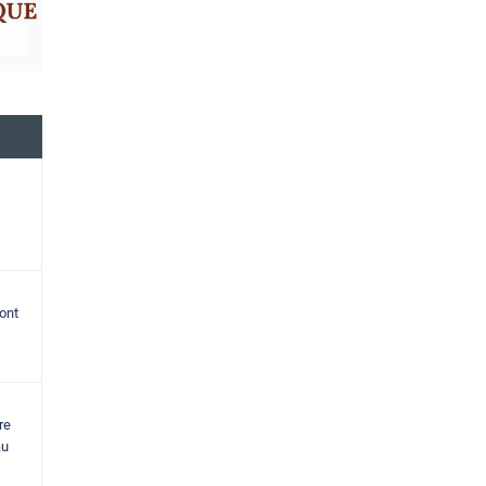
ont
re
au