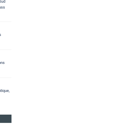
 Sud
ouss
s
ons
tique,