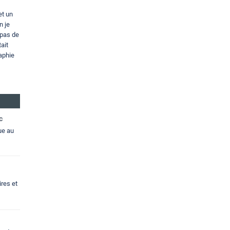
et un
n je
 pas de
ait
aphie
c
ue au
res et