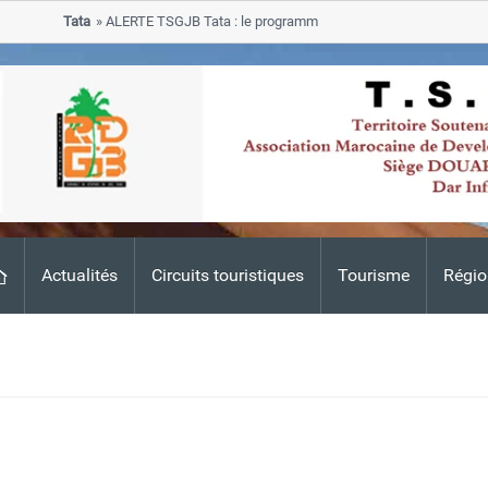
Tata
ALERTE TSGJB Tata : le programme de rehabilitation post-inondat
progresse dans les zones sinistrees
Actualités
Circuits touristiques
Tourisme
Régio