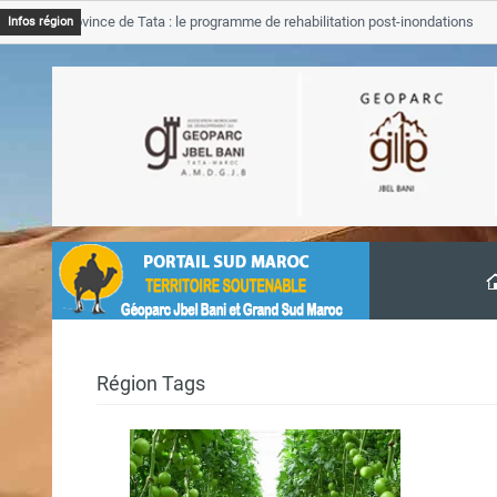
JB Province de Tata : le programme de rehabilitation post-inondations
Infos région
avancement
Région Tags