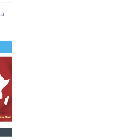
sud
,