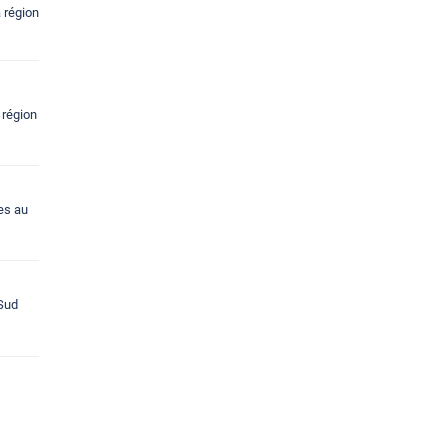
a région
 région
ues au
 Sud