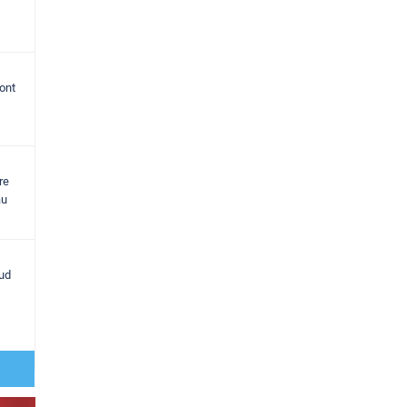
ont
re
au
sud
,