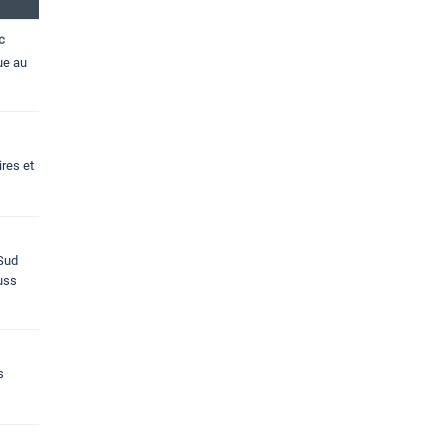
c
ue au
res et
 Sud
ouss
s