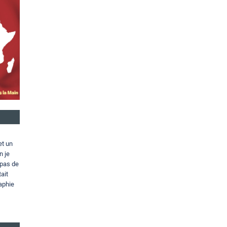
et un
n je
 pas de
ait
aphie