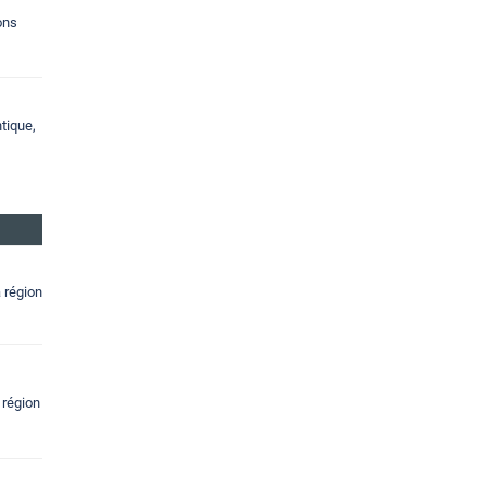
ons
tique,
a région
 région