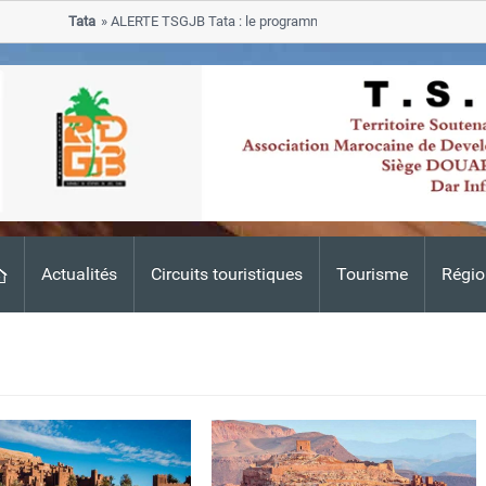
Tata
ALERTE TSGJB Tata : le programme de rehabilitation post-inonda
progresse dans les zones sinistrees
Actualités
Circuits touristiques
Tourisme
Régio