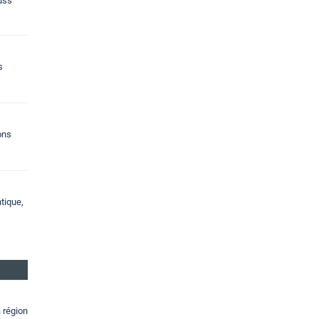
ouss
s
ons
tique,
a région