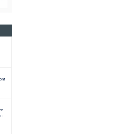
ont
re
au