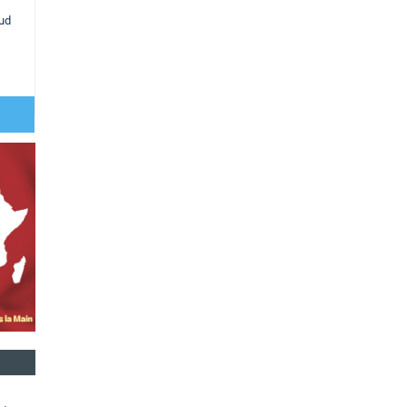
sud
,