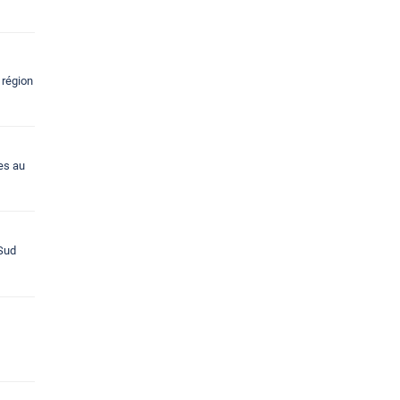
 région
ues au
 Sud