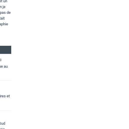
et un
n je
 pas de
ait
aphie
c
ue au
res et
 Sud