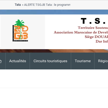
Tata
ALERTE TSGJB Tata : le programme de rehabilitation post-inonda
progresse dans les zones sinistrees
Actualités
Circuits touristiques
Tourisme
Régio