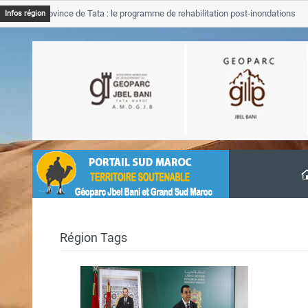
GJB Province de Tata : le programme de rehabilitation post-inondations
Infos région
’avancement
Région Tags