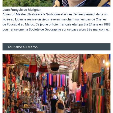
Jean François de Marignan
Après un Master d'histoire à la Sorbonne et un an d'enseignement dans un
lycée au Liban je réalise un vieux rêve en marchant sur les pas de Charles
de Foucauld au Maroc. Ce jeune officier français était parti à 24 ans en 1883
pour renseigner la Société de Géographie sur ce pays alors très mal connu...
Tourisme au Maroc