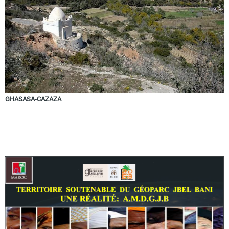
Circuits touristiques
Tourisme
Régions
GHASASA-CAZAZA
Hotels
Evenements
Contact