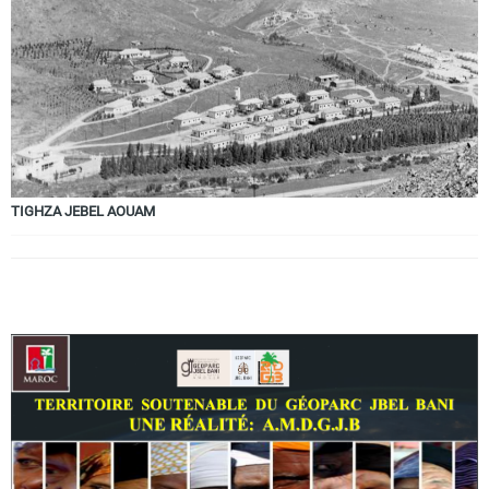
Circuits touristiques
Tourisme
Régions
TIGHZA JEBEL AOUAM
Hotels
Evenements
Contact