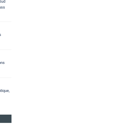
 Sud
ouss
s
ons
tique,