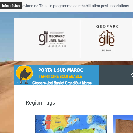
SGJB Province de Tata : le programme de rehabilitation post-inondations
Infos région
’avancement
Région Tags