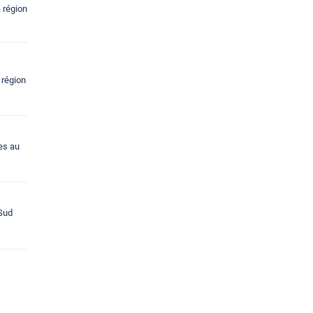
a région
 région
ues au
 Sud