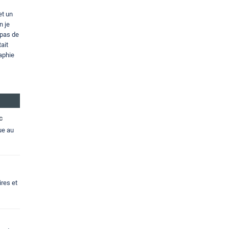
et un
n je
 pas de
ait
aphie
c
ue au
res et