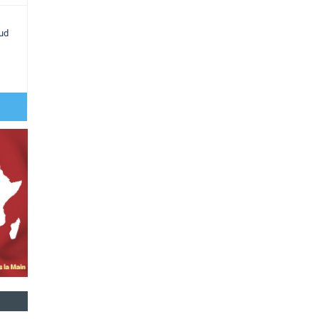
sud
,