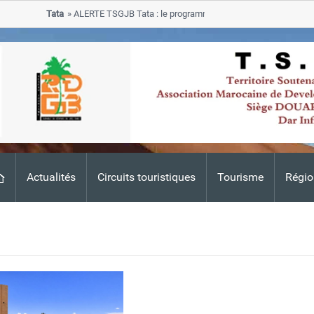
Tata
ALERTE TSGJB Tata : le programme de rehabilitation post-inonda
progresse dans les zones sinistrees
Actualités
Circuits touristiques
Tourisme
Régio