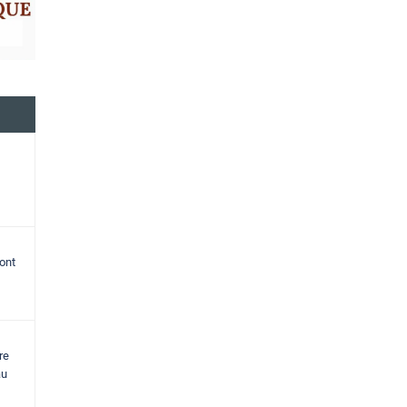
ont
re
au