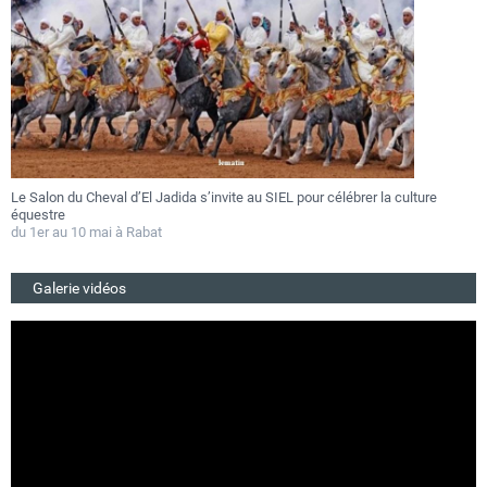
Le Salon du Cheval d’El Jadida s’invite au SIEL pour célébrer la culture
F
équestre
a
du 1er au 10 mai à Rabat
D
Galerie vidéos