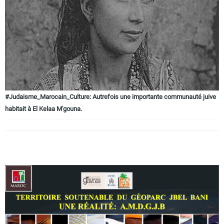
Circuits touristiques
Tourisme
Régions
#Judaisme_Marocain_Culture: Autrefois une importante communauté juive
habitait à El Kelaa M'gouna.
Hotels
Evenements
Contact