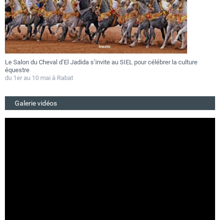
val d’El Jadida s’invite au SIEL pour célébrer la culture
Festival Gnaoua 2
au 27 juin
ai à Rabat
Du 25 au 27 juin 2
Galerie vidéos