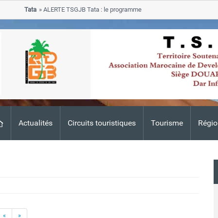
Tata
ALERTE TSGJB Tata : le programme de rehabilitation post-inondatio
progresse dans les zones sinistrees
Actualités
Circuits touristiques
Tourisme
Régio
«
»