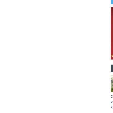
C
p
s