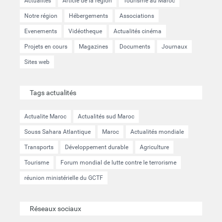
Actualités
Article de la région
Tourisme au Maroc
Notre région
Hébergements
Associations
Evenements
Vidéotheque
Actualités cinéma
Projets en cours
Magazines
Documents
Journaux
Sites web
Tags actualités
Actualite Maroc
Actualités sud Maroc
Souss Sahara Atlantique
Maroc
Actualités mondiale
Transports
Développement durable
Agriculture
Tourisme
Forum mondial de lutte contre le terrorisme
réunion ministérielle du GCTF
Réseaux sociaux