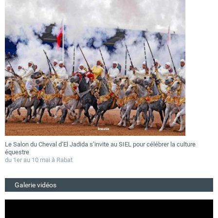
Le Salon du Cheval d’El Jadida s’invite au SIEL pour célébrer la culture
F
équestre
a
du 1er au 10 mai à Rabat
D
Galerie vidéos