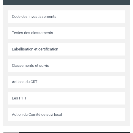
Circuits touristiques
Code des investissements
Tourisme
Textes des classements
Régions
Labellisation et certification
Classements et suivis
Hotels
Actions du CRT
Evenements
Les P I T
Contact
Action du Comité de suvi local