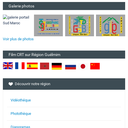
Galerie photos
Voir plus de photos
Film CRT sur Région Guélmim
Découvrir notre région
Vidéothéque
Photothèque
Diaporamas