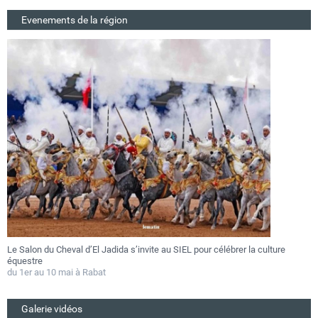
Evenements de la région
Le Salon du Cheval d’El Jadida s’invite au SIEL pour célébrer la culture
F
équestre
a
du 1er au 10 mai à Rabat
D
Galerie vidéos