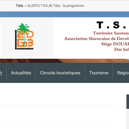
Tata
ALERTE TSGJB Tata : le programme de rehabilitation post-inondat
progresse dans les zones sinistrees
Actualités
Circuits touristiques
Tourisme
Régio