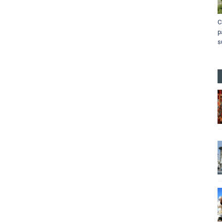
C
p
s