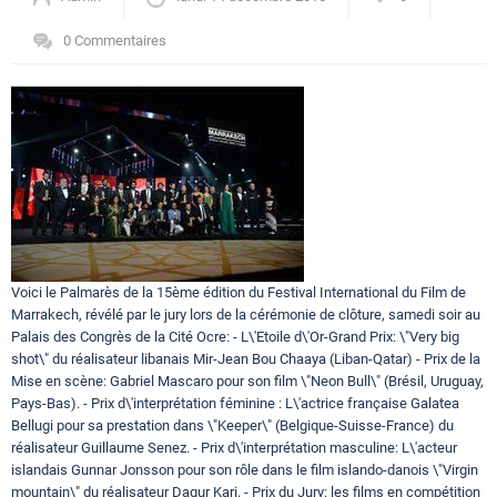
Circuits touristiques
0 Commentaires
Tourisme
Régions
Hotels
Voici le Palmarès de la 15ème édition du Festival International du Film de
Marrakech, révélé par le jury lors de la cérémonie de clôture, samedi soir au
Palais des Congrès de la Cité Ocre: - L\'Etoile d\'Or-Grand Prix: \"Very big
Evenements
shot\" du réalisateur libanais Mir-Jean Bou Chaaya (Liban-Qatar) - Prix de la
Mise en scène: Gabriel Mascaro pour son film \"Neon Bull\" (Brésil, Uruguay,
Pays-Bas). - Prix d\'interprétation féminine : L\'actrice française Galatea
Contact
Bellugi pour sa prestation dans \"Keeper\" (Belgique-Suisse-France) du
réalisateur Guillaume Senez. - Prix d\'interprétation masculine: L\'acteur
islandais Gunnar Jonsson pour son rôle dans le film islando-danois \"Virgin
mountain\" du réalisateur Dagur Kari. - Prix du Jury: les films en compétition