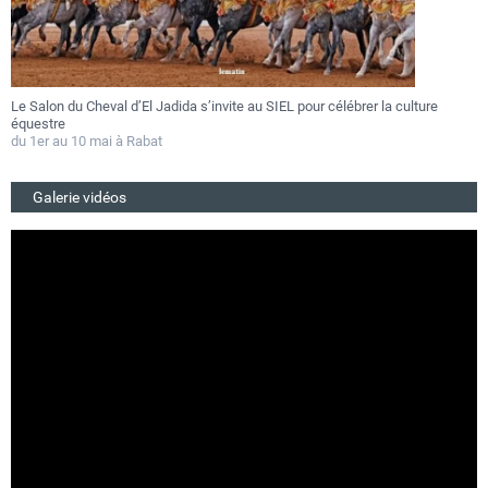
Le Salon du Cheval d’El Jadida s’invite au SIEL pour célébrer la culture
F
équestre
a
du 1er au 10 mai à Rabat
D
Galerie vidéos