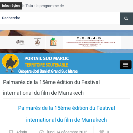
de Tata : le programme de rehabilitation post-inondations
Tata
Infos région
progre
RTE TSGJB Tourisme : l’ONMT renforce l’aerien a Dakhla et
Tata
servic
RTE TSGJB Tourisme au Maroc : Transavia renforce les vols Paris-
Tata
a
depass
Close
Palmarès de la 15ème édition du Festival
international du film de Marrakech
Palmarès de la 15ème édition du Festival
Actualités
international du film de Marrakech
Admin
lundi 14 décembre 2015
0