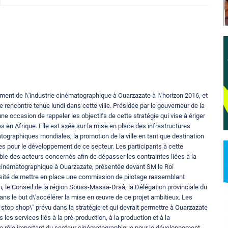
ent de l\'industrie cinématographique à Ouarzazate à l\'horizon 2016, et
e rencontre tenue lundi dans cette ville. Présidée par le gouverneur de la
e occasion de rappeler les objectifs de cette stratégie qui vise à ériger
s en Afrique. Elle est axée sur la mise en place des infrastructures
graphiques mondiales, la promotion de la ville en tant que destination
 pour le développement de ce secteur. Les participants à cette
ble des acteurs concernés afin de dépasser les contraintes liées à la
 cinématographique à Ouarzazate, présentée devant SM le Roi
sité de mettre en place une commission de pilotage rassemblant
, le Conseil de la région Souss-Massa-Draâ, la Délégation provinciale du
 dans le but d\'accélérer la mise en œuvre de ce projet ambitieux. Les
 stop shop\" prévu dans la stratégie et qui devrait permettre à Ouarzazate
 les services liés à la pré-production, à la production et à la
r le rôle important du secteur cinématographique pour le développement