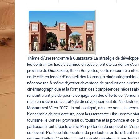
Thème d\'une rencontre à Ouarzazate La stratégie de développem
les contraintes liées à sa mise en œuvre, ont été au centre d\'un
province de Ouarzazate, Saleh Benyettou, cette rencontre a été un
cette ville en leader d\'accueil des tournages cinématographique
nécessaires à même d\'attirer davantage de productions cinémato
cinématographique et la formation des compétences nécessaires
rencontre ont plaidé pour la conjugaison des efforts de l\'ensem
mise en œuvre de la stratégie de développement de l\'industrie
Mohammed VI en 2007. Ils ont souligné, dans ce sens, la néces
l\'ensemble de ces acteurs, dont la Ouarzazate Film Commission
tourisme, le Conseil provincial du tourisme et la province et ce,
participants ont rappelé aussi l\'importance du concept de \"one
de devenir l\'unique interlocuteur du producteur en lui offrant tous
postproduction d\'un film. Ils ont tous été unanimes à souligne