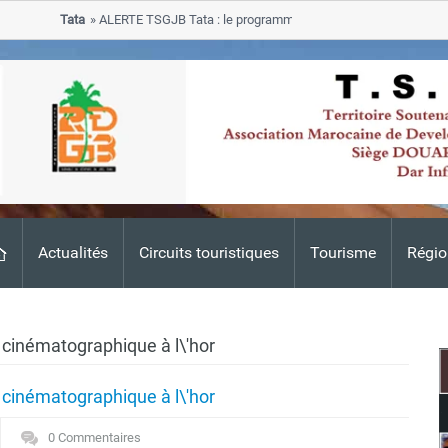
Tata
ALERTE TSGJB Tata : le programme de rehabilitation post-inondat
progresse dans les zones sinistrees
Actualités
Circuits touristiques
Tourisme
Régio
 cinématographique à l\'hor
 cinématographique à l\'hor
0 Commentaires