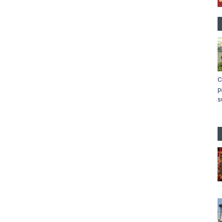
C
p
s