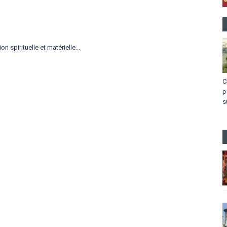
on spirituelle et matérielle...
C
p
s