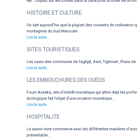
NB : Cliquez sur les icônes dans la carte pour afficher les inf
HISTOIRE ET CULTURE
On sait aujourd’hui que la plupart des courants de civilisation
montagnes du Sud Marocain
Lire la suite...
SITES TOURISTIQUES
Les oasis des communes de Taghjijt, Asrir, Tighmert, Ifrane de l’
Lire la suite...
LES EMBOUCHURES DES OUEDS
Foum Assaka, site d’intérêt touristique qui attire déjà les pro
écologique fait l’objet d’une vocation touristique...
Lire la suite...
HOSPITALITE
Le savoir-vivre commence avec les différentes manières d’accue
présentable...