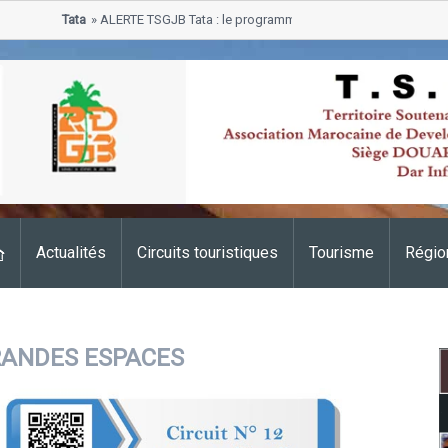
Tata
ALERTE TSGJB Tata : le programme de rehabilitation post-inonda
progresse dans les zones sinistrees
Actualités
Circuits touristiques
Tourisme
Régio
RANDES ESPACES