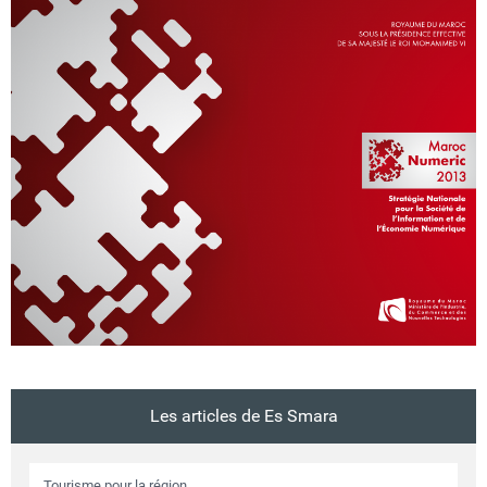
Circuits touristiques
Tourisme
Régions
Hotels
Evenements
Contact
Les articles de Es Smara
Tourisme pour la région