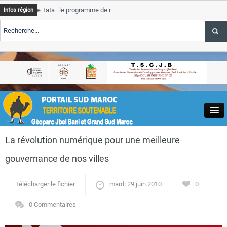
e Tata : le programme de rehabilitation post-inondations
Tata
Infos région
progres
RTE TSGJB Tourisme : l’ONMT renforce l’aerien a Dakhla et
Tata
service
RTE TSGJB Tourisme au Maroc : Transavia renforce les vols Paris-
Tata
depass
Close
La révolution numérique pour une meilleure
gouvernance de nos villes
Télécharger le fichier
mardi 29 juin 2010
0
Actualités
0 Commentaires