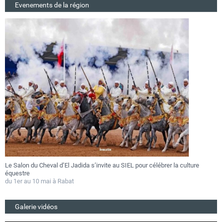
Evenements de la région
Le Salon du Cheval d’El Jadida s’invite au SIEL pour célébrer la culture
F
équestre
a
du 1er au 10 mai à Rabat
D
Galerie vidéos