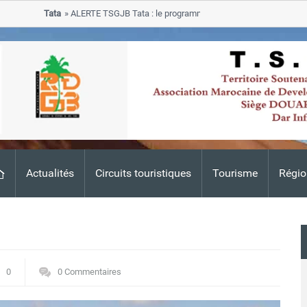
Tata
ALERTE TSGJB Tata : le programme de rehabilitation post-inondat
progresse dans les zones sinistrees
Actualités
Circuits touristiques
Tourisme
Régio
0
0 Commentaires