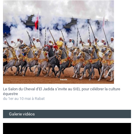
Le Salon du Cheval d’El Jadida s’invite au SIEL pour célébrer la culture
F
équestre
a
du 1er au 10 mai à Rabat
D
Galerie vidéos