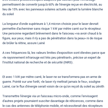
permettraient de convertir jusqu'à 60% de l'énergie reçue en électricité, au
lieu de 15% avec les panneaux solaires actuels captant la lumière blanche
du soleil
La longueur d'onde supérieure à 1,4 micron choisie pour le laser devrait
permettre d'acheminer sans risque 1 kW par mètre carré sur le récepteur.
Une personne regardant brièvement dans le faisceau «va avoir chaud à la
figure, aux yeux, mais il n'y a pas de pénétration dans la peau» ni de risque
de brûler la rétine, assure Lainé
A ces fréquences-là, les valeurs limites d'exposition sont élevées parce que
«le rayonnement infrarouge est très peu pénétrant», précise un expert de
l'Institut national de recherche et de sécurité (INRS).
Et avec 1 kW par mètre carré, le laser ne se transformera pas en arme de
guerre. Pointé sur une forêt, «le laser n'y mettrait jamais le feu», souligne
Lainé, car le flux d'énergie serait voisin de ce qu'on reçoit du soleil au zénith
Transmettre l'énergie via un faisceau micro-onde, comme l'envisagent
d'autres projets pourraient susciter davantage de réticences, comme dans
le cas des antennes de téléphonie mobile, et nécessiterait des récepteurs