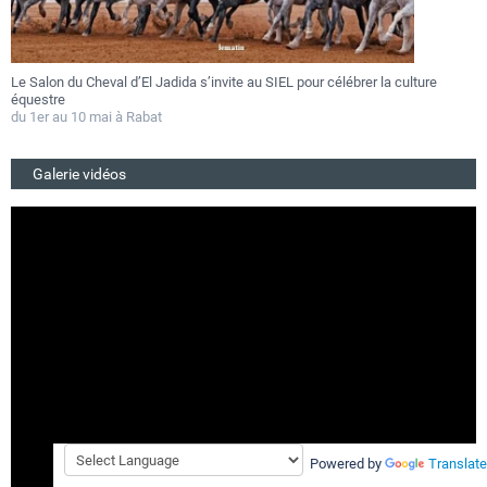
Le Salon du Cheval d’El Jadida s’invite au SIEL pour célébrer la culture
F
équestre
a
du 1er au 10 mai à Rabat
D
Galerie vidéos
Powered by
Translate