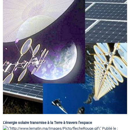
Circuits touristiques
Tourisme
Régions
Hotels
Evenements
Contact
L'énergie solaire transmise à la Terre à travers l'espace
Publié le :