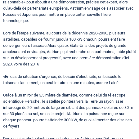
raisonnable» pour aboutir à une démonstration, précise cet expert, alors
qu'au-delà de partenariats européens, Astrium envisage de s'associer avec
Russes et Japonais pour mettre en place cette nouvelle filière
technologique.
Lors de l'étape suivante, au cours de la décennie 2020-2030, plusieurs
satellites, capables de fournir jusqu'à 100 kW chacun, pourraient faire
converger leurs faisceau Alors qu'aux Etats-Unis des projets de grande
ampleur sont envisagés, Astrium, qui recherche des partenaires, table plutôt
sur un développement progressif, avec une première démonstration d'ici
2020, voire dès 2016
«En cas de situation d'urgence, de besoin d'électricité, on bascule le
faisceau facilement, on peut le faire en une minute», assure Lainé
Grâce à un miroir de 3,5 mètre de diamètre, comme celui du télescope
scientifique Herschel, le satellite pointera vers la Terre un rayon laser
infrarouge de 20 mètres de large en ciblant des panneaux solaires de 30 m
sur 30 placés au sol, selon le projet d'Astrium. La puissance reçue sur
chaque panneau pourrait atteindre 300 kW, de quoi alimenter des dizaines
de foyers
Des cellules photoélectriques adaptées par Astrium pour l'infrarouge