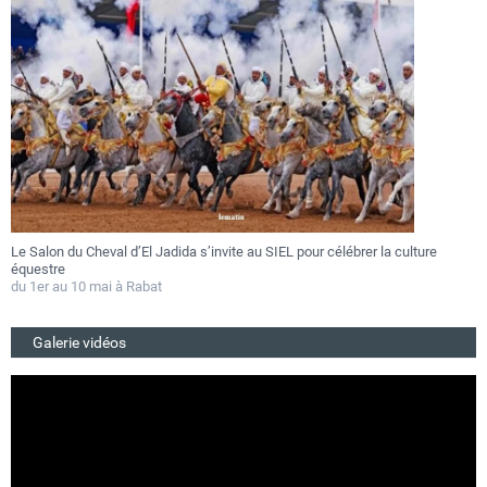
Le Salon du Cheval d’El Jadida s’invite au SIEL pour célébrer la culture
F
équestre
a
du 1er au 10 mai à Rabat
D
Galerie vidéos