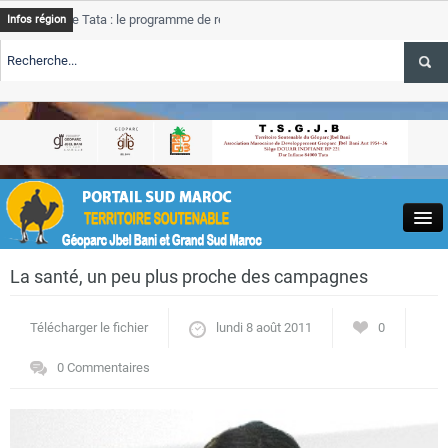
e Tata : le programme de rehabilitation post-inondations
Tata
Infos région
progres
RTE TSGJB Tourisme : l’ONMT renforce l’aerien a Dakhla et
Tata
service
RTE TSGJB Tourisme au Maroc : Transavia renforce les vols Paris-
Tata
depass
Close
La santé, un peu plus proche des campagnes
Télécharger le fichier
lundi 8 août 2011
0
0 Commentaires
Actualités