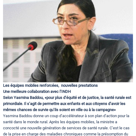
Circuits touristiques
Tourisme
Régions
Hotels
Les équipes mobiles renforcées, nouvelles prestations
Une meilleure collaboration avec l’INDH
Evenements
Selon Yasmina Baddou, «pour plus d’équité et de justice, la santé rurale est
primordiale. Il s’agit de permettre aux enfants et aux citoyens d’avoir les
mêmes chances de survie qu’ils soient en ville ou à la campagne»
Contact
Yasmina Baddou donne un coup d’accélérateur à son plan d’action pour la
santé dans le monde rural. Après les équipes mobiles, la ministre a
concocté une nouvelle génération de services de santé rurale. C’est le cas
de la prise en charge des maladies chroniques comme la présomption du