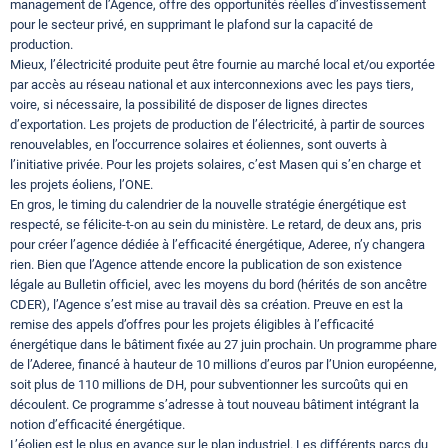
management de l’Agence, offre des opportunités réelles d’investissement
pour le secteur privé, en supprimant le plafond sur la capacité de
production.
Mieux, l’électricité produite peut être fournie au marché local et/ou exportée
par accès au réseau national et aux interconnexions avec les pays tiers,
voire, si nécessaire, la possibilité de disposer de lignes directes
d’exportation. Les projets de production de l’électricité, à partir de sources
renouvelables, en l’occurrence solaires et éoliennes, sont ouverts à
l’initiative privée. Pour les projets solaires, c’est Masen qui s’en charge et
les projets éoliens, l’ONE.
En gros, le timing du calendrier de la nouvelle stratégie énergétique est
respecté, se félicite-t-on au sein du ministère. Le retard, de deux ans, pris
pour créer l’agence dédiée à l’efficacité énergétique, Aderee, n’y changera
rien. Bien que l’Agence attende encore la publication de son existence
légale au Bulletin officiel, avec les moyens du bord (hérités de son ancêtre
CDER), l’Agence s’est mise au travail dès sa création. Preuve en est la
remise des appels d’offres pour les projets éligibles à l’efficacité
énergétique dans le bâtiment fixée au 27 juin prochain. Un programme phare
de l’Aderee, financé à hauteur de 10 millions d’euros par l’Union européenne,
soit plus de 110 millions de DH, pour subventionner les surcoûts qui en
découlent. Ce programme s’adresse à tout nouveau bâtiment intégrant la
notion d’efficacité énergétique.
L’éolien est le plus en avance sur le plan industriel. Les différents parcs du