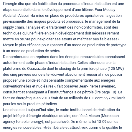
l’énergie dira que «la fiabilisation du processus d’industrialisation est une
étape essentielle dans le développement d’une filière». Pour Moulay
Abdallah Alaoui, «la mise en place de procédures opératoires, la gestion
prévisionnelle des risques produits et processus, le management de la
supply chain, l’analyse et le traitement des non-conformités, sont des
techniques qu’une filière en plein développement doit nécessairement
mettre en œuvre pour exploiter ses atouts et maîtriser ses faiblesses».
Moyen le plus efficace pour «passer d’un mode de production de prototype
à un mode de production de série»
De nombreuses entreprises dans les énergies renouvelables connaissent
actuellement cette phase d’industrialisation. Celles attendues sur la
plateforme de Ouarzazate dont le closing de la première phase (125 MW)
des cinq prévues sur ce site «doivent absolument réussir afin de pouvoir
proposer une solide et indispensable complémentarité aux énergies
conventionnelles et nucléaires», fait observer Jean-Pierre Favennec,
consultant et enseignant à l’Institut français de pétrole (lire page 10). La
facture énergétique en 2010 était de 68 milliards de DH dont 65,7 milliards
pour les seuls produits pétroliers
Une chose est aujourd’hui sûre, le cadre institutionnel de réalisation du
projet intégré d’énergie électrique solaire, confiée à Masen (Moroccan
agency for solar energy), est parachevé. De même, la loi 13-09 sur les
énergies renouvelables, «très libérale et attractive», comme la qualifie le