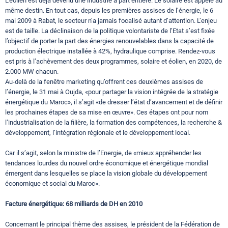
L’éolien est déjà devenu une industrie à part entière. Le solaire est appelé au
même destin. En tout cas, depuis les premières assises de l’énergie, le 6
mai 2009 à Rabat, le secteur n’a jamais focalisé autant d’attention. L’enjeu
est de taille. La déclinaison de la politique volontariste de l’Etat s’est fixée
l’objectif de porter la part des énergies renouvelables dans la capacité de
production électrique installée à 42%, hydraulique comprise. Rendez-vous
est pris à l’achèvement des deux programmes, solaire et éolien, en 2020, de
2.000 MW chacun.
Au-delà de la fenêtre marketing qu’offrent ces deuxièmes assises de
l’énergie, le 31 mai à Oujda, «pour partager la vision intégrée de la stratégie
énergétique du Maroc», il s’agit «de dresser l’état d’avancement et de définir
les prochaines étapes de sa mise en œuvre». Ces étapes ont pour nom
l’industrialisation de la filière, la formation des compétences, la recherche &
développement, l’intégration régionale et le développement local.
Car il s’agit, selon la ministre de l’Energie, de «mieux appréhender les
tendances lourdes du nouvel ordre économique et énergétique mondial
émergent dans lesquelles se place la vision globale du développement
économique et social du Maroc».
Facture énergétique: 68 milliards de DH en 2010
Concernant le principal thème des assises, le président de la Fédération de