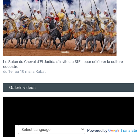
Le Salon du Cheval d’El Jadida s’invite au SIEL pour célébrer la culture
F
équestre
a
du 1er au 10 mai à Rabat
D
Galerie vidéos
Powered by
Translate