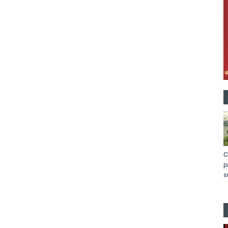
C
p
s