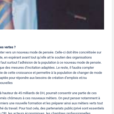
es vertes ?
ienter vers un nouveau mode de pensée. Celle-ci doit être concrétisée sur
te, en espérant avant tout qu’elle ait le soutien des organisations
 il faut surtout l’adhésion de la population à ce nouveau mode de pensée.
i que des mesures d’incitation adaptées. Le reste, il faudra compter
oie de cette croissance et permettre à la population de changer de mode
adaptée pour répondre aux besoins de création d’emplois et/ou
 nouvelles
à hauteur de 45 milliards de DH, pourrait consentir une partie de ces
iplômés chômeurs à ces nouveaux métiers. On peut penser notamment à
iers une nouvelle formation et les préparer ainsi aux métiers verts tout
 du travail. Pour tout cela, des partenariats public/privé sont essentiels
 les CRI, les acteurs économiques, les chambres professionnelles…