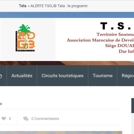
Tata
ALERTE TSGJB Tata : le programme de rehabilitation post-inondat
progresse dans les zones sinistrees
Actualités
Circuits touristiques
Tourisme
Régio
»
0
0 Commentaires