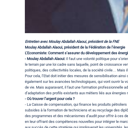
Entretien avec Moulay Abdallah Alaoui, président de la FNE
Moulay Abdallah Alaoui, président de la Fédération de l’énergie
L’Economiste: Comment s’assurer du développement des énergi
- Moulay Abdallah Alaoui:
Il faut une volonté politique pour s’or
le terrain par une loi cadre sans laquelle, point de croissance ver
politiques, des collectivités locales, de la société civile… Mais
Pour cela, l’Etat doit initier des mesures de sensibilisation ains
également sur les avancées technologiques, qui vont ouvrir la v
de vie. Mais auparavant, il faut une formation professionnelle 
d’adaptation des profils existants aux métiers liés aux énergies
- Où trouver l’argent pour cela ?
- La Caisse de compensation, qui finance les produits pétroliers 
subsides à la formation de techniciens et au recyclage des d
des programmes et des mécanismes d’audit pour offrir à ces dern
en leur offrant des compétences nouvelles pour intégrer le marché
aux succès de cette stratégie qui impliquerait les universités,