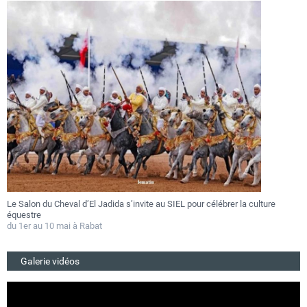
Le Salon du Cheval d’El Jadida s’invite au SIEL pour célébrer la culture
F
équestre
a
du 1er au 10 mai à Rabat
D
Galerie vidéos