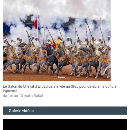
Le Salon du Cheval d’El Jadida s’invite au SIEL pour célébrer la culture
F
équestre
a
du 1er au 10 mai à Rabat
D
Galerie vidéos